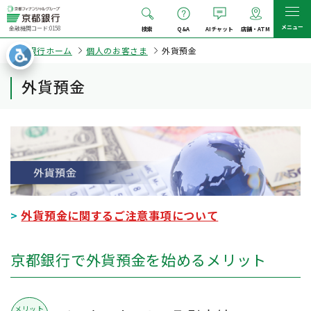
メニュー
金融機関コード:0158
検索
Q&A
AIチャット
店舗・ATM
京都銀行ホーム
個人のお客さま
外貨預金
外貨預金
>
外貨預金に関するご注意事項について
京都銀行で外貨預金を始めるメリット
メリット