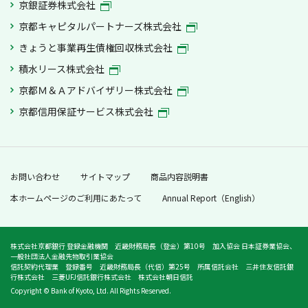
京銀証券株式会社
京都キャピタルパートナーズ株式会社
きょうと事業再生債権回収株式会社
積水リース株式会社
京都Ｍ＆Ａアドバイザリー株式会社
京都信用保証サービス株式会社
お問い合わせ
サイトマップ
商品内容説明書
本ホームページのご利用にあたって
Annual Report（English）
株式会社京都銀行 登録金融機関 近畿財務局長（登金）第10号 加入協会 日本証券業協会、
一般社団法人金融先物取引業協会
信託契約代理業 登録番号 近畿財務局長（代信）第25号 所属信託会社 三井住友信託銀
行株式会社 三菱UFJ信託銀行株式会社 株式会社朝日信託
Copyright © Bank of Kyoto, Ltd. All Rights Reserved.