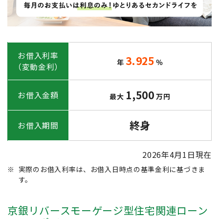
お借入利率
3.925
年
％
（変動金利）
1,500
お借入金額
最大
万円
終身
お借入期間
2026年4月1日現在
※
実際のお借入利率は、お借入日時点の基準金利に基づきま
す。
京銀リバースモーゲージ型住宅関連ローン