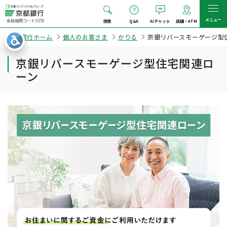
メニュー
金融機関コード:0158
検索
Q&A
AIチャット
店舗・ATM
京都銀行ホーム
個人のお客さま
かりる
京銀リバースモーゲージ型
京銀リバースモーゲージ型住宅関連ロ
ーン