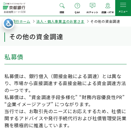
メニュー
金融機関コード:0158
検索
Q&A
AIチャット
店舗・ATM
京都銀行ホーム
法人・個人事業主のお客さま
その他の資金調達
その他の資金調達
私募債
私募債は、銀行借入（間接金融による調達）とは異な
り、市場から直接調達する直接金融による資金調達方法
の一つです。
私募債は、“資金調達手段多様化” “財務内容優良性PR”
“企業イメージアップ” につながります。
当行では、お取引先のニーズにお応えするため、社債に
関するアドバイスや発行手続代行および社債管理受託業
務を積極的に推進しています。