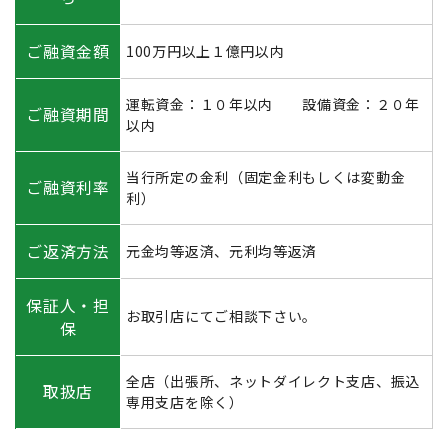
ご融資金額
100万円以上１億円以内
運転資金：１０年以内 設備資金：２０年
ご融資期間
以内
当行所定の金利（固定金利もしくは変動金
ご融資利率
利）
ご返済方法
元金均等返済、元利均等返済
保証人・担
お取引店にてご相談下さい。
保
全店（出張所、ネットダイレクト支店、振込
取扱店
専用支店を除く）