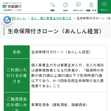
メニュー
金融機関コード:0158
検索
Q&A
AIチャット
店舗・ATM
京都銀行ホーム
法人・個人事業主のお客さま
生命保険付きローン（
生命保険付きローン（あんしん経営）
名称
生命保険付きローン（あんしん経営）
個人事業主の方は事業主本人が、法人の場合
ご利用いた
は連帯債務者となる代表者が、「融資時の年
だけるお客
齢が満20歳以上満65歳以下で完済時満75歳
以下であり、かつ団体信用生命保険の加入適
さま
格者である」こと
ご融資資金
のお使いみ
事業性資金（運転資金、設備資金）
ち