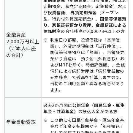
定期性預金
（定期預金、財形預金、積立式
定期預金、積立定期預金、定期積金）およ
び
投資信託
、
外貨定期預金
（オープン
型、特約付外貨定期預金）、
国債等保護預
り
、
京銀証券預かり資産
、
金銭信託による
信託財産
の合計残高が2,000万円以上の方
金融資産
※
判定日の都度、投資信託は「基準価
2,000万円以上
額」、外貨定期預金は「当行仲値」、
（ご本人口座
国債等保護預りは「額面」、京銀証券
の合計）
預かり資産は「預り金（外貨含む）お
よびMRFを除く、時価評価額」、金銭
信託による信託財産は「信託受益権の
元本残高」で残高を計算しますので、
当初のご利用金額と異なる場合があり
ます。
過去2か月間に
公的年金（国民年金・厚生
年金・共済年金）
の振込入金がある方
※
この他にも国民年金基金・厚生年金基
年金自動受取
金など年金支払機関から「年金振込」
として発信された振込入金を含みま