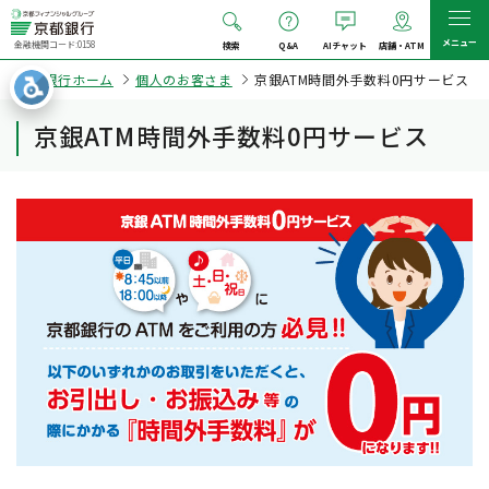
メニュー
金融機関コード:0158
検索
Q&A
AIチャット
店舗・ATM
京都銀行ホーム
個人のお客さま
京銀ATM時間外手数料0円サービス
京銀ATM時間外手数料0円サービス