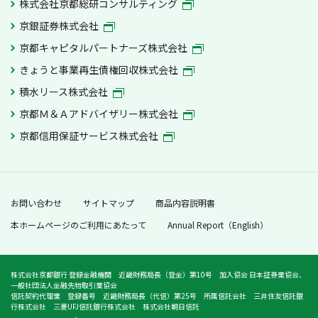
株式会社京都総研コンサルティング
京銀証券株式会社
京都キャピタルパートナーズ株式会社
きょうと事業再生債権回収株式会社
積水リース株式会社
京都Ｍ＆Ａアドバイザリー株式会社
京都信用保証サービス株式会社
お問い合わせ
サイトマップ
商品内容説明書
本ホームページのご利用にあたって
Annual Report（English）
株式会社京都銀行 登録金融機関 近畿財務局長（登金）第10号 加入協会 日本証券業協会、
一般社団法人金融先物取引業協会
信託契約代理業 登録番号 近畿財務局長（代信）第25号 所属信託会社 三井住友信託銀
行株式会社 三菱UFJ信託銀行株式会社 株式会社朝日信託