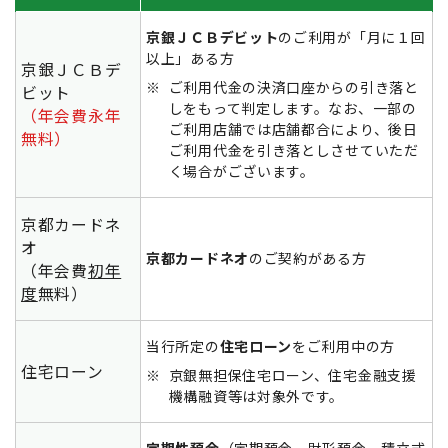
京銀ＪＣＢデビット
のご利用が「月に１回
以上」ある方
京銀ＪＣＢデ
※
ご利用代金の決済口座からの引き落と
ビット
しをもって判定します。なお、一部の
（年会費永年
ご利用店舗では店舗都合により、後日
無料）
ご利用代金を引き落としさせていただ
く場合がございます。
京都カードネ
オ
京都カードネオ
のご契約がある方
（年会費
初年
度
無料）
当行所定の
住宅ローン
をご利用中の方
住宅ローン
※
京銀無担保住宅ローン、住宅金融支援
機構融資等は対象外です。