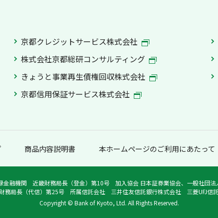
京都クレジットサービス株式会社
株式会社京都総研コンサルティング
きょうと事業再生債権回収株式会社
京都信用保証サービス株式会社
プ
商品内容説明書
本ホームページのご利用にあたって
録金融機関 近畿財務局長（登金）第10号 加入協会 日本証券業協会、一般社団
財務局長（代信）第25号 所属信託会社 三井住友信託銀行株式会社 三菱UFJ信
Copyright © Bank of Kyoto, Ltd. All Rights Reserved.