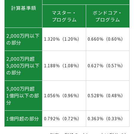
計算基準額
マスター・
ボンドコア・
プログラム
プログラム
2,000万円
以下
1.320％
（1.20％）
0.660％
（0.60％）
の部分
2,000万円超
5,000万円
以下
1.188％
（1.08％）
0.627％
（0.57％）
の部分
5,000万円超
1億円以下の
部
1.056％
（0.96％）
0.528％
（0.48％）
分
1億円超の部分
0.792％
（0.72％）
0.363％
（0.33％）