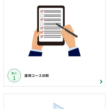
魅力
運用コース診断
1