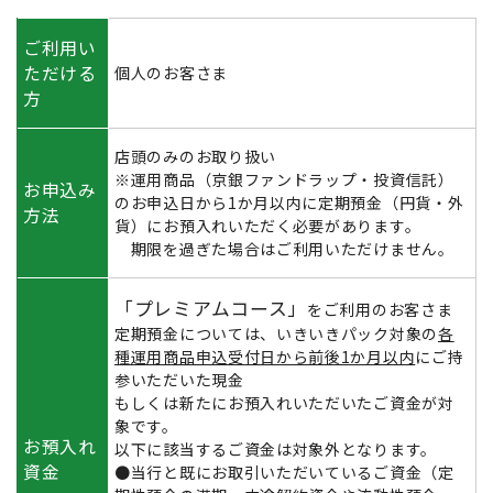
ご利用い
ただける
個人のお客さま
方
店頭のみのお取り扱い
※運用商品（京銀ファンドラップ・投資信託）
お申込み
のお申込日から1か月以内に定期預金（円貨・外
方法
貨）にお預入れいただく必要があります。
期限を過ぎた場合はご利用いただけません。
「プレミアムコース」
をご利用のお客さま
定期預金については、いきいきパック対象の
各
種運用商品申込受付日から前後1か月以内
にご持
参いただいた現金
もしくは新たにお預入れいただいたご資金が対
象です。
お預入れ
以下に該当するご資金は対象外となります。
資金
●当行と既にお取引いただいているご資金（定