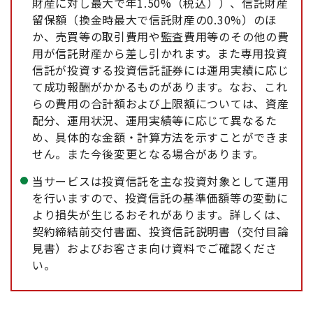
財産に対し最大で年1.50%（税込））、信託財産
留保額（換金時最大で信託財産の0.30%）のほ
か、売買等の取引費用や監査費用等のその他の費
用が信託財産から差し引かれます。また専用投資
信託が投資する投資信託証券には運用実績に応じ
て成功報酬がかかるものがあります。なお、これ
らの費用の合計額および上限額については、資産
配分、運用状況、運用実績等に応じて異なるた
め、具体的な金額・計算方法を示すことができま
せん。また今後変更となる場合があります。
当サービスは投資信託を主な投資対象として運用
を行いますので、投資信託の基準価額等の変動に
より損失が生じるおそれがあります。詳しくは、
契約締結前交付書面、投資信託説明書（交付目論
見書）およびお客さま向け資料でご確認くださ
い。