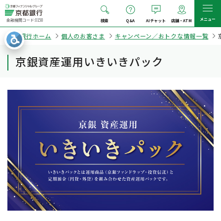
メニュー
金融機関コード:0158
検索
Q&A
AIチャット
店舗・ATM
京都銀行ホーム
個人のお客さま
キャンペーン／おトクな情報一覧
京銀資産運用いきいきパック