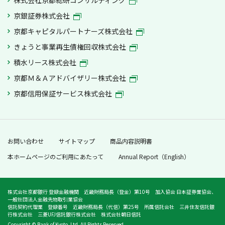
京銀証券株式会社
京都キャピタルパートナーズ株式会社
きょうと事業再生債権回収株式会社
積水リース株式会社
京都Ｍ＆Ａアドバイザリー株式会社
京都信用保証サービス株式会社
お問い合わせ
サイトマップ
商品内容説明書
本ホームページのご利用にあたって
Annual Report（English）
株式会社京都銀行 登録金融機関 近畿財務局長（登金）第10号 加入協会 日本証券業協会、
一般社団法人金融先物取引業協会
信託契約代理業 登録番号 近畿財務局長（代信）第25号 所属信託会社 三井住友信託銀
行株式会社 三菱UFJ信託銀行株式会社 株式会社朝日信託
Copyright © Bank of Kyoto, Ltd. All Rights Reserved.