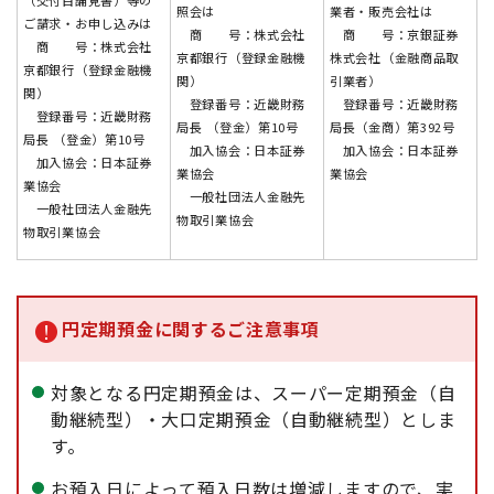
（交付目論見書）等の
照会は
業者・販売会社は
ご請求・お申し込みは
商 号：株式会社
商 号：京銀証券
商 号：株式会社
京都銀行（登録金融機
株式会社（金融商品取
京都銀行（登録金融機
関）
引業者）
関）
登録番号：近畿財務
登録番号：近畿財務
登録番号：近畿財務
局長 （登金）第10号
局長（金商）第392号
局長 （登金）第10号
加入協会：日本証券
加入協会：日本証券
加入協会：日本証券
業協会
業協会
業協会
一般社団法人金融先
一般社団法人金融先
物取引業協会
物取引業協会
円定期預金に関するご注意事項
対象となる円定期預金は、スーパー定期預金（自
動継続型）・大口定期預金（自動継続型）としま
す。
お預入日によって預入日数は増減しますので、実