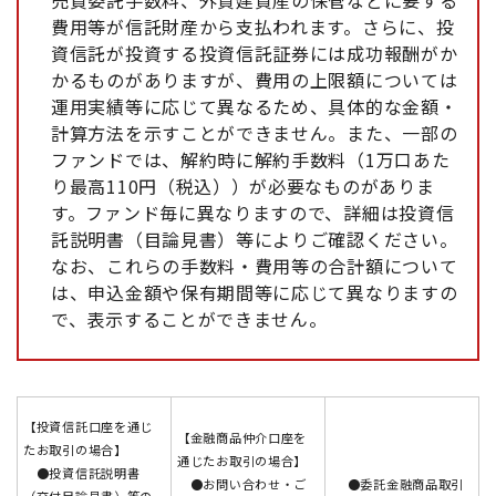
売買委託手数料、外貨建資産の保管などに要する
費用等が信託財産から支払われます。さらに、投
資信託が投資する投資信託証券には成功報酬がか
かるものがありますが、費用の上限額については
運用実績等に応じて異なるため、具体的な金額・
計算方法を示すことができません。また、一部の
ファンドでは、解約時に解約手数料（1万口あた
り最高110円（税込））が必要なものがありま
す。ファンド毎に異なりますので、詳細は投資信
託説明書（目論見書）等によりご確認ください。
なお、これらの手数料・費用等の合計額について
は、申込金額や保有期間等に応じて異なりますの
で、表示することができません。
【投資信託口座を通じ
【金融商品仲介口座を
たお取引の場合】
通じたお取引の場合】
●投資信託説明書
●お問い合わせ・ご
●委託金融商品取引