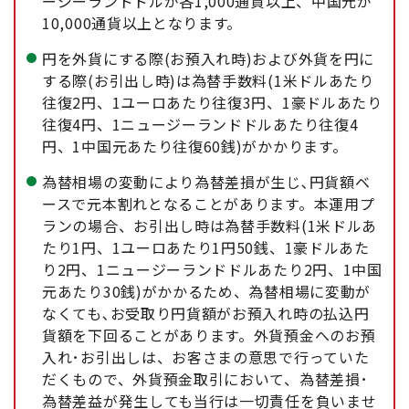
ージーランドドルが各1,000通貨以上、中国元が
10,000通貨以上となります。
円を外貨にする際(お預入れ時)および外貨を円に
する際(お引出し時)は為替手数料(1米ドルあたり
往復2円、1ユーロあたり往復3円、1豪ドルあたり
往復4円、1ニュージーランドドルあたり往復4
円、1中国元あたり往復60銭)がかかります。
為替相場の変動により為替差損が生じ､円貨額ベ
ースで元本割れとなることがあります。本運用プ
ランの場合、お引出し時は為替手数料(1米ドルあ
たり1円、1ユーロあたり1円50銭、1豪ドルあた
り2円、1ニュージーランドドルあたり2円、1中国
元あたり30銭)がかかるため、為替相場に変動が
なくても､お受取り円貨額がお預入れ時の払込円
貨額を下回ることがあります。外貨預金へのお預
入れ･お引出しは、お客さまの意思で行っていた
だくもので、外貨預金取引において、為替差損･
為替差益が発生しても当行は一切責任を負いませ