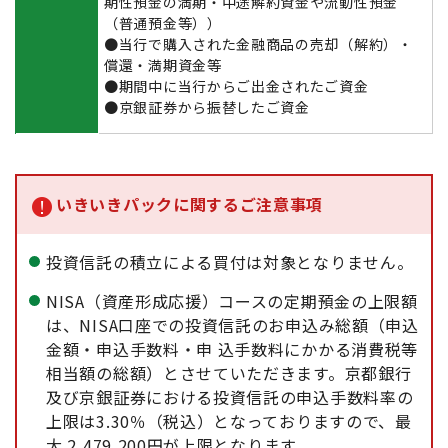
期性預金の満期・中途解約資金や流動性預金
（普通預金等））
●当行で購入された金融商品の売却（解約）・
償還・満期資金等
●期間中に当行からご出金されたご資金
●京銀証券から振替したご資金
いきいきパックに関するご注意事項
投資信託の積立による買付は対象となりません。
NISA（資産形成応援）コースの定期預金の上限額
は、NISA口座での投資信託のお申込み総額（申込
金額・申込手数料・申 込手数料にかかる消費税等
相当額の総額）とさせていただきます。京都銀行
及び京銀証券における投資信託の申込手数料率の
上限は3.30％（税込）となっておりますので、最
大 2,479,200円が上限となります。