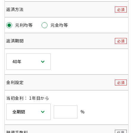
返済方法
必須
元利均等
元金均等
返済期間
必須
金利設定
必須
当初金利
：
1年目から
%
融資手数料
任意