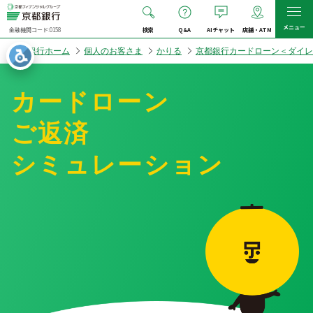
メニュー
金融機関コード:0158
検索
Q&A
AIチャット
店舗・ATM
入力エラー
京都銀行ホーム
個人のお客さま
かりる
京都銀行カードローン＜ダイレ
ダミーテキストダミーテキストダミーテキ
カードローン
ストダミーテキスト
ご返済
シミュレーション