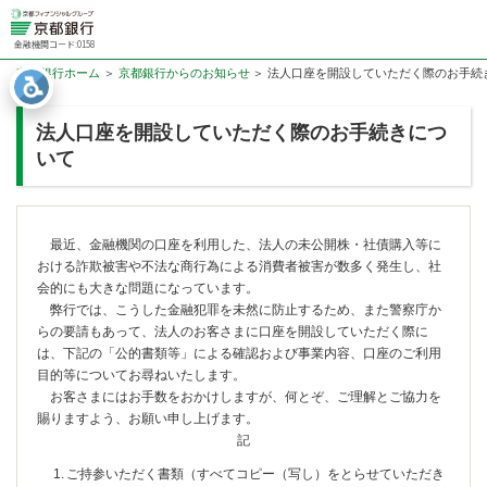
金融機関コード:0158
京都銀行ホーム
京都銀行からのお知らせ
法人口座を開設していただく際のお手続
法人口座を開設していただく際のお手続きにつ
いて
最近、金融機関の口座を利用した、法人の未公開株・社債購入等に
おける詐欺被害や不法な商行為による消費者被害が数多く発生し、社
会的にも大きな問題になっています。
弊行では、こうした金融犯罪を未然に防止するため、また警察庁か
らの要請もあって、法人のお客さまに口座を開設していただく際に
は、下記の「公的書類等」による確認および事業内容、口座のご利用
目的等についてお尋ねいたします。
お客さまにはお手数をおかけしますが、何とぞ、ご理解とご協力を
賜りますよう、お願い申し上げます。
記
ご持参いただく書類（すべてコピー（写し）をとらせていただき