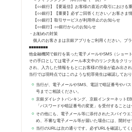
【○○銀行】【要返信】お客様の直近の取引における
【○○銀行】【重要】必ずご回答ください／お客さま
【○○銀行】取引サービスが利用停止のお知らせ
【○○銀行】○○銀行からのお知らせ
・
お勧めの対策
個人のお客さまは京銀アプリをご利用ください。ブラ
■■■■■■■■
他金融機関で銀行を装った電子メールやSMS（ショー
その手口としては電子メール本文中のリンク先をクリッ
され、入力した情報をもとにお客様の預金が盗み出され
当行では現時点ではこのような犯罪発生は確認しており
当行が、電子メールやSMS、電話で暗証番号やパ
号までご相談ください。
京銀ダイレクトバンキング、京銀インターネットE
「パスワードや暗証番号の変更」を受付することは
その他にも、電子メール等に添付されたスパイウエ
め、不審な電子メール等が届いた場合には、開封せ
当行のURLは次の通りです。必ずURLを確認してく