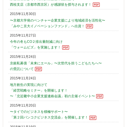
西桂支店（京都市西京区）が感謝状を授与されます！
2015年11月30日
〜京都大学発のベンチャー企業支援により地域経済を活性化〜
「みやこ京大イノベーションファンド」へ出資！
2015年11月27日
今年の冬もCO２排出量削減に向け
「ウォームビズ」を実施します！
2015年11月24日
京銀私募債「未来にエール」〜次世代を担うこどもたちへ〜
の受託について
2015年11月24日
地方創生の実現に向けて
「経営戦略セミナー」を開催します！
〜「北近畿中小企業支援連絡会議」初の主催イベント〜
2015年11月20日
〜タイでのビジネスを積極サポート〜
「第２回バンコクビジネス交流会」を開催します！
2015年11月19日