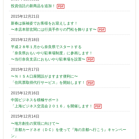
投資信託の新商品を追加！
2015年12月21日
新春は振袖姿でお客様をお迎えします！
〜本店本部玄関には行員手作りの門松を飾ります〜
2015年12月18日
平成２８年１月から奈良県でスタートする
「奈良県おもいやり駐車場制度」に参画します！
〜当行奈良支店におもいやり駐車場を設置〜
2015年12月17日
〜ＮＩＳＡ口座開設がますます便利に〜
「住民票取得代行サービス」を開始します！
2015年12月16日
中国ビジネスを積極サポート
「上海ビジネス交流会２０１６」を開催します！
2015年12月14日
〜地方創生の実現に向けて〜
「京都カードネオ（ＤＣ）を使って『海の京都へ行こう』キャンペー
ン」