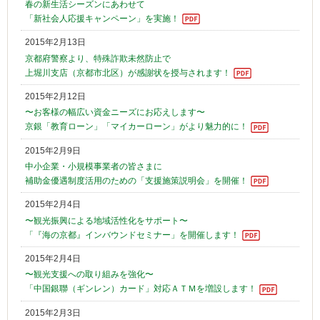
春の新生活シーズンにあわせて
「新社会人応援キャンペーン」を実施！
2015年2月13日
京都府警察より、特殊詐欺未然防止で
上堀川支店（京都市北区）が感謝状を授与されます！
2015年2月12日
〜お客様の幅広い資金ニーズにお応えします〜
京銀「教育ローン」「マイカーローン」がより魅力的に！
2015年2月9日
中小企業・小規模事業者の皆さまに
補助金優遇制度活用のための「支援施策説明会」を開催！
2015年2月4日
〜観光振興による地域活性化をサポート〜
「『海の京都』インバウンドセミナー」を開催します！
2015年2月4日
〜観光支援への取り組みを強化〜
「中国銀聯（ギンレン）カード」対応ＡＴＭを増設します！
2015年2月3日