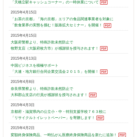
「天橋立駅キャッシュコーナー」の一時休業について
2015年4月15日
「お茶の京都」「海の京都」エリアの食品関連事業者を対象に
「飲食業界の実態を掴む！販路拡大セミナー」を開催！
2015年4月15日
大阪府警察より、特殊詐欺未然防止で
牧野支店（大阪府枚方市）が感謝状を授与されます！
2015年4月13日
中国ビジネスを積極サポート
「大連・地方銀行合同企業交流会２０１５」を開催！
2015年4月8日
奈良県警察より、特殊詐欺未然防止で
大和郡山支店の行員が感謝状を授与されます！
2015年4月3日
京都府・滋賀県内の公立小・中・特別支援学校７６３校に
「リサイクルトイレットペーパー」を寄贈します！
2015年4月2日
変額終身保険商品、一時払がん医療終身保険商品を新たに追加！