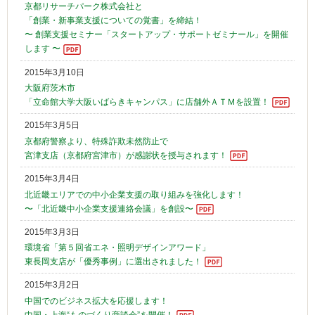
京都リサーチパーク株式会社と
「創業・新事業支援についての覚書」を締結！
〜 創業支援セミナー「スタートアップ・サポートゼミナール」を開催
します 〜
2015年3月10日
大阪府茨木市
「立命館大学大阪いばらきキャンパス」に店舗外ＡＴＭを設置！
2015年3月5日
京都府警察より、特殊詐欺未然防止で
宮津支店（京都府宮津市）が感謝状を授与されます！
2015年3月4日
北近畿エリアでの中小企業支援の取り組みを強化します！
〜「北近畿中小企業支援連絡会議」を創設〜
2015年3月3日
環境省「第５回省エネ・照明デザインアワード」
東長岡支店が「優秀事例」に選出されました！
2015年3月2日
中国でのビジネス拡大を応援します！
中国・上海“ものづくり商談会”を開催！