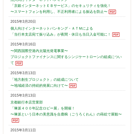
「京銀インターネットＥＢサービス」のセキュリティを強化！
〜スマートフォンを利用し、不正利用者による振込を防止〜
2015年3月20日
個人向けインターネットバンキング・ＡＴＭによる
「当行本支店宛て振り込み」が夜間・休日も当日入金可能に！
2015年3月16日
〜関西国際空港内太陽光発電事業〜
プロジェクトファイナンスに関するシンジケートローンの組成につい
て
2015年3月13日
「地方創生プロジェクト」の組成について
〜地域経済の持続的発展に向けて〜
2015年3月13日
京都銀行本店営業部
「琳派４００年記念ロビー展」を開催！
〜琳派という日本の美意識を合鹿椀（ごうろくわん）の蒔絵で展観〜
2015年3月11日