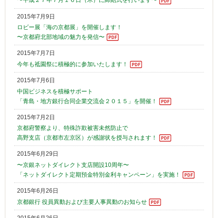
〜平成２７年７月１６日（木）に締結式を行います〜
2015年7月9日
ロビー展「海の京都展」を開催します！
〜京都府北部地域の魅力を発信〜
2015年7月7日
今年も祗園祭に積極的に参加いたします！
2015年7月6日
中国ビジネスを積極サポート
「青島・地方銀行合同企業交流会２０１５」を開催！
2015年7月2日
京都府警察より、特殊詐欺被害未然防止で
高野支店（京都市左京区）が感謝状を授与されます！
2015年6月29日
〜京銀ネットダイレクト支店開設10周年〜
「ネットダイレクト定期預金特別金利キャンペーン」を実施！
2015年6月26日
京都銀行 役員異動および主要人事異動のお知らせ
2015年6月26日