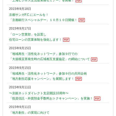
「上海ビジネス交流会実務セミナー」を開催！
2015年9月18日
京都サンガF.C.にエールを！
「京都銀行スペシャルデー」１０月１０日開催！
2015年9月17日
「ローン営業部」を設置し
住宅ローンの営業体制を強化します！
2015年9月15日
「地域再生・活性化ネットワーク」参加９行での
「大規模災害発生時の広域相互支援協定」の締結について
2015年9月15日
「地域再生・活性化ネットワーク」参加９行の共同企画
「地方創生応援キャンペーン」を展開します！
2015年9月11日
〜京銀ネットダイレクト支店開設10周年〜
「投資信託・外貨預金手数料おトクキャンペーン」を実施！
2015年9月11日
「地方創生」の実現に向けて