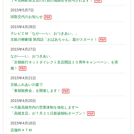
ＪＲ尼崎駅前支店の行員が感謝状を授与されます！
2015年5月7日
頭取交代のお知らせ
2015年4月28日
テレビＣＭ「なが――い、おつきあい。」
京銀川柳劇場 第四話「おばあちゃん」篇がスタート！
2015年4月27日
なが――い、おつきあい。
「京都銀行ネットダイレクト支店開設１０周年キャンペーン」を実
施！
2015年4月21日
京銀ふれあいの森で
「巣箱観察会」を開催します！
2015年4月20日
〜大阪高槻市内の営業体制を強化します〜
「高槻支店」が７月２１日新築移転オープン！
2015年4月16日
店舗外ＡＴＭ