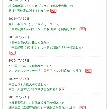
2015年7月31日
株式報酬型ストックオプション（新株予約権）の
発行内容確定に関するお知らせ
2015年7月30日
京銀「教育ローン」「マイカーローン」
「全力応援！金利プラン」の取り扱いを開始します！
2015年7月29日
〜観光支援の取り組みを強化〜
「中国銀聯（ギンレン）カード」対応ＡＴＭを増設します！
2015年7月27日
〜中国ビジネスを積極サポート〜
アジアデスクセミナー「中国不正リスク対応編」を開催！
2015年7月27日
中国ビジネス拡大を応援します
中国・大連でビジネス商談会を開催！
2015年7月24日
京都府警察より、特殊詐欺被害未然防止で
城陽支店（京都府城陽市）が感謝状を授与されます！