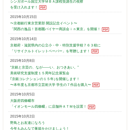
シンガポール国立大学ＭＢＡ課程受講生の視察
を受け入れます！
2015年10月15日
〜京都銀行東京営業部 開設記念イベント〜
「関西の逸品！首都圏バイヤー商談会ｉｎ東京」を開催！
2015年10月14日
京都府・滋賀県内の公立小・中・特別支援学校７６３校に
「リサイクルトイレットペーパー」を寄贈します！
2015年10月8日
“京銀と京芸の、なが――い、おつきあい。”
美術研究支援制度１５周年記念展覧会
｢京銀コレクションの１５年｣を開催します！
〜本年度も京都市立芸術大学 学生の７作品を購入〜
2015年10月5日
大阪府四條畷市
「イオンモール四條畷」に店舗外ＡＴＭを設置！
2015年10月2日
野鳥とお友達になろう
今年もみんなで巣箱をかけましょう！