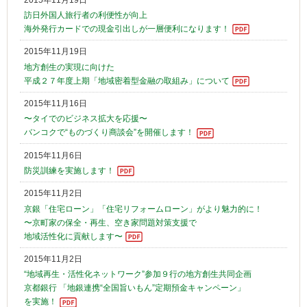
訪日外国人旅行者の利便性が向上
海外発行カードでの現金引出しが一層便利になります！
2015年11月19日
地方創生の実現に向けた
平成２７年度上期「地域密着型金融の取組み」について
2015年11月16日
〜タイでのビジネス拡大を応援〜
バンコクで“ものづくり商談会”を開催します！
2015年11月6日
防災訓練を実施します！
2015年11月2日
京銀「住宅ローン」「住宅リフォームローン」がより魅力的に！
〜京町家の保全・再生、空き家問題対策支援で
地域活性化に貢献します〜
2015年11月2日
“地域再生・活性化ネットワーク”参加９行の地方創生共同企画
京都銀行 「地銀連携“全国旨いもん”定期預金キャンペーン」
を実施！