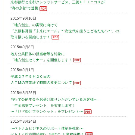
京都銀行と京都クレジットサービス、三菱ＵＦＪニコスが
“海の京都”で連携
2015年9月10日
「地方創生」の実現に向けて
「京銀私募債『未来にエール』〜次世代を担うこどもたちへ〜」の
取り扱いを開始します！
2015年9月8日
地方公共団体の担当者等を対象に
「地方創生セミナー」を開催します！
2015年9月1日
平成２７年９月２０日の
ＡＴＭの営業終了時間の変更について
2015年8月25日
当行で公的年金をお受け取りいただいているお客様へ
「年金感謝プレゼント」を実施します！
〜「ひざ掛けブランケット」をプレゼント〜
2015年8月24日
〜ベトナムビジネスのサポート体制を強化〜
ベトナム投資開発銀行（BIDV）と業務提携！