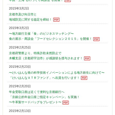
2015年3月2日
京都市及び向日市と
地域防災に関する協定を締結！
2015年3月2日
〜地方銀行主催「食」のビジネスマッチング〜
食の展示・商談会「フードセレクション２０１５」を開催！
2015年2月25日
京都府警察より、特殊詐欺未然防止で
木幡支店（京都府宇治市）が感謝状を授与されます！
2015年2月23日
〜けいはんな発の科学技術イノベーションによる地方創生に向けて〜
「けいはんなＡＴＲファンド」へ出資を行います！
2015年2月20日
年金受取口座は近くて便利な京都銀行へ
「京銀公的年金口座ご指定キャンペーン」を実施！
〜牛革製サードバッグをプレゼント〜
2015年2月13日