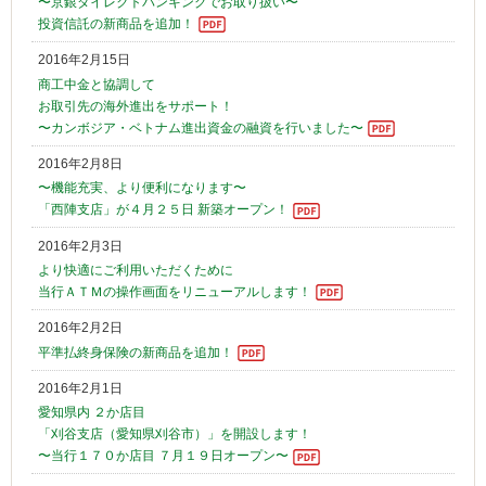
〜京銀ダイレクトバンキングでお取り扱い〜
投資信託の新商品を追加！
2016年2月15日
商工中金と協調して
お取引先の海外進出をサポート！
〜カンボジア・ベトナム進出資金の融資を行いました〜
2016年2月8日
〜機能充実、より便利になります〜
「西陣支店」が４月２５日 新築オープン！
2016年2月3日
より快適にご利用いただくために
当行ＡＴＭの操作画面をリニューアルします！
2016年2月2日
平準払終身保険の新商品を追加！
2016年2月1日
愛知県内 ２か店目
「刈谷支店（愛知県刈谷市）」を開設します！
〜当行１７０か店目 ７月１９日オープン〜