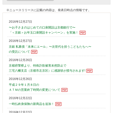
※ニュースリリースに記載の内容は、発表日時点の情報です。
2016年12月27日
〜お子さまのはじめての口座開設は京都銀行で〜
「＜京銀＞お年玉口座開設キャンペーン」を実施！
2016年12月27日
京銀 私募債「未来にエール」〜次世代を担うこどもたちへ〜
の受託について
2016年12月26日
京都府警察より、特殊詐欺被害未然防止で
三宅八幡支店（京都市左京区）に感謝状が授与されます!
2016年12月26日
平成２９年１月８日の
ＡＴＭの営業終了時間の変更について
2016年12月22日
一時払終身保険の新商品を追加！
2016年12月22日