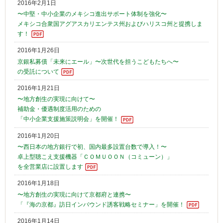
2016年2月1日
〜中堅・中小企業のメキシコ進出サポート体制を強化〜
メキシコ合衆国アグアスカリエンテス州およびハリスコ州と提携しま
す！
2016年1月26日
京銀私募債「未来にエール」〜次世代を担うこどもたちへ〜
の受託について
2016年1月21日
〜地方創生の実現に向けて〜
補助金・優遇制度活用のための
「中小企業支援施策説明会」を開催！
2016年1月20日
〜西日本の地方銀行で初、国内最多設置台数で導入！〜
卓上型聴こえ支援機器「ＣＯＭＵＯＯＮ（コミューン）」
を全営業店に設置します
2016年1月18日
〜地方創生の実現に向けて京都府と連携〜
「『海の京都』訪日インバウンド誘客戦略セミナー」を開催！
2016年1月14日