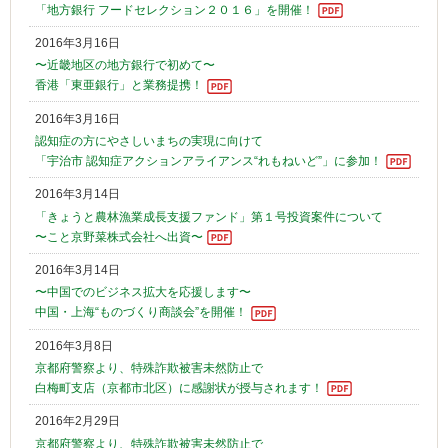
「地方銀行 フードセレクション２０１６」を開催！
2016年3月16日
〜近畿地区の地方銀行で初めて〜
香港「東亜銀行」と業務提携！
2016年3月16日
認知症の方にやさしいまちの実現に向けて
「宇治市 認知症アクションアライアンス“れもねいど”」に参加！
2016年3月14日
「きょうと農林漁業成長支援ファンド」第１号投資案件について
〜こと京野菜株式会社へ出資〜
2016年3月14日
〜中国でのビジネス拡大を応援します〜
中国・上海“ものづくり商談会”を開催！
2016年3月8日
京都府警察より、特殊詐欺被害未然防止で
白梅町支店（京都市北区）に感謝状が授与されます！
2016年2月29日
京都府警察より、特殊詐欺被害未然防止で