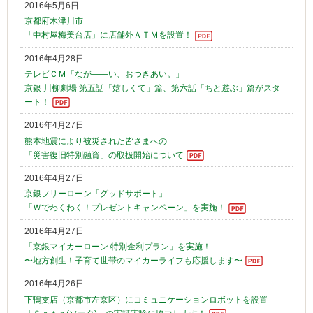
2016年5月6日
京都府木津川市
「中村屋梅美台店」に店舗外ＡＴＭを設置！
2016年4月28日
テレビＣＭ「なが――い、おつきあい。」
京銀 川柳劇場 第五話「嬉しくて」篇、第六話「ちと遊ぶ」篇がスタ
ート！
2016年4月27日
熊本地震により被災された皆さまへの
「災害復旧特別融資」の取扱開始について
2016年4月27日
京銀フリーローン「グッドサポート」
「Ｗでわくわく！プレゼントキャンペーン」を実施！
2016年4月27日
「京銀マイカーローン 特別金利プラン」を実施！
〜地方創生！子育て世帯のマイカーライフも応援します〜
2016年4月26日
下鴨支店（京都市左京区）にコミュニケーションロボットを設置