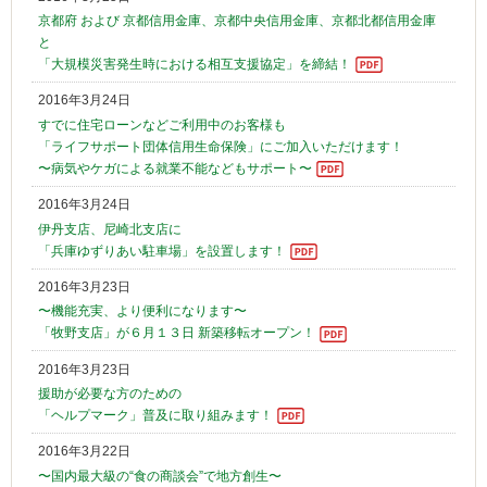
京都府 および 京都信用金庫、京都中央信用金庫、京都北都信用金庫
と
「大規模災害発生時における相互支援協定」を締結！
2016年3月24日
すでに住宅ローンなどご利用中のお客様も
「ライフサポート団体信用生命保険」にご加入いただけます！
〜病気やケガによる就業不能などもサポート〜
2016年3月24日
伊丹支店、尼崎北支店に
「兵庫ゆずりあい駐車場」を設置します！
2016年3月23日
〜機能充実、より便利になります〜
「牧野支店」が６月１３日 新築移転オープン！
2016年3月23日
援助が必要な方のための
「ヘルプマーク」普及に取り組みます！
2016年3月22日
〜国内最大級の“食の商談会”で地方創生〜