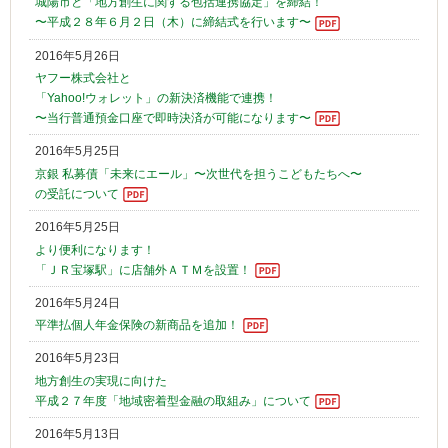
城陽市と「地方創生に関する包括連携協定」を締結！
〜平成２８年６月２日（木）に締結式を行います〜
2016年5月26日
ヤフー株式会社と
「Yahoo!ウォレット」の新決済機能で連携！
〜当行普通預金口座で即時決済が可能になります〜
2016年5月25日
京銀 私募債「未来にエール」〜次世代を担うこどもたちへ〜
の受託について
2016年5月25日
より便利になります！
「ＪＲ宝塚駅」に店舗外ＡＴＭを設置！
2016年5月24日
平準払個人年金保険の新商品を追加！
2016年5月23日
地方創生の実現に向けた
平成２７年度「地域密着型金融の取組み」について
2016年5月13日