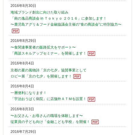
2016年8月30日
地域ブランド創出に向けた取り組み
「南の逸品商談会 in Ｔｏｋｙｏ ２０１６」に参加します！
〜鹿児島アグリ＆フード金融協議会主催の“食の商談会”に特別協力〜
2016年8月29日
〜食関連事業者の販路拡大をサポート〜
「商談スキルアップセミナー」を開催します！
2016年8月4日
京都の夏の風物詩「京の七夕」協賛事業として
ロビー展「京の七夕」を開催します！
2016年8月4日
一層便利になります！
「宇治おうばく病院」に店舗外ＡＴＭを設置！
2016年8月3日
〜お父さん・お母さんの職場を体験します〜
従業員の子ども向け「金融こども学校」を開催！
2016年7月29日