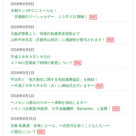
2016年9月9日
京都サンガF.C.にエールを！
「京都銀行スペシャルデー」１０月２日 開催！
2016年9月9日
大阪府警察より、特殊詐欺被害未然防止で
山科中央支店（京都市山科区）に感謝状が授与されます！
2016年9月8日
平成２８年９月１８日の
ＡＴＭの営業終了時間の変更について
2016年9月1日
宇治市と「地方創生に関する包括連携協定」を締結！
〜平成２８年９月６日（火）に締結式を行います〜
2016年9月1日
〜メキシコ進出のサポート体制を強化します〜
メキシコ合衆国 州政府、大手金融機関「Banamex」と提携！
2016年8月31日
京銀 私募債「未来にエール」〜次世代を担うこどもたちへ〜
の受託について