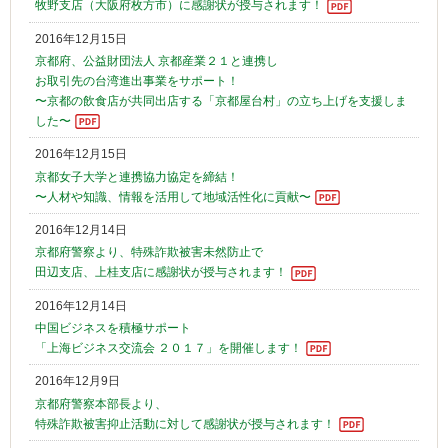
牧野支店（大阪府枚方市）に感謝状が授与されます！
2016年12月15日
京都府、公益財団法人 京都産業２１と連携し
お取引先の台湾進出事業をサポート！
〜京都の飲食店が共同出店する「京都屋台村」の立ち上げを支援しま
した〜
2016年12月15日
京都女子大学と連携協力協定を締結！
〜人材や知識、情報を活用して地域活性化に貢献〜
2016年12月14日
京都府警察より、特殊詐欺被害未然防止で
田辺支店、上桂支店に感謝状が授与されます！
2016年12月14日
中国ビジネスを積極サポート
「上海ビジネス交流会 ２０１７」を開催します！
2016年12月9日
京都府警察本部長より、
特殊詐欺被害抑止活動に対して感謝状が授与されます！