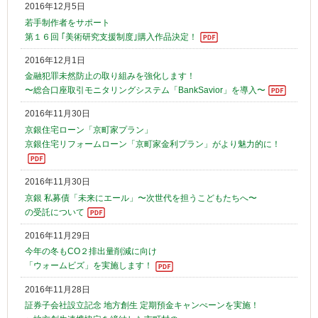
2016年12月5日
若手制作者をサポート
第１６回 ｢美術研究支援制度｣購入作品決定！
2016年12月1日
金融犯罪未然防止の取り組みを強化します！
〜総合口座取引モニタリングシステム「BankSavior」を導入〜
2016年11月30日
京銀住宅ローン「京町家プラン」
京銀住宅リフォームローン「京町家金利プラン」がより魅力的に！
2016年11月30日
京銀 私募債「未来にエール」〜次世代を担うこどもたちへ〜
の受託について
2016年11月29日
今年の冬もCO２排出量削減に向け
「ウォームビズ」を実施します！
2016年11月28日
証券子会社設立記念 地方創生 定期預金キャンぺーンを実施！