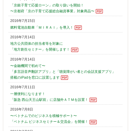
「京銀子育て応援ローン」の取り扱いを開始！
〜京都府「京の子育て応援総合融資事業」対象商品〜
2016年7月15日
燃料電池自動車「ＭＩＲＡＩ」を導入！
2016年7月14日
地方公共団体の担当者等を対象に
「地方創生セミナー」を開催します！
2016年7月14日
〜金融機関で初めて〜
「多言語音声翻訳アプリ」と「聴覚障がい者との会話支援アプリ」
搭載のiPadを窓口に設置します
2016年7月11日
一層便利になります！
「阪急 西山天王山駅前」に店舗外ＡＴＭを設置！
2016年7月8日
〜ベトナムでのビジネスを積極サポート〜
「ベトナム ビジネスセミナー＆交流会」を開催！