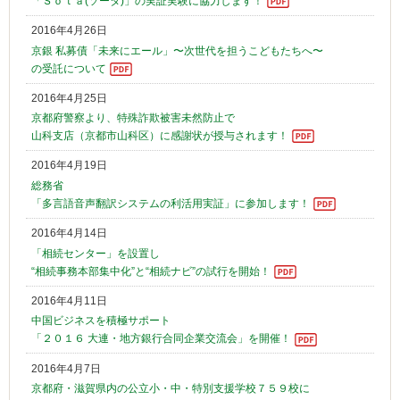
「Ｓｏｔａ(ソータ)」の実証実験に協力します！
2016年4月26日
京銀 私募債「未来にエール」〜次世代を担うこどもたちへ〜
の受託について
2016年4月25日
京都府警察より、特殊詐欺被害未然防止で
山科支店（京都市山科区）に感謝状が授与されます！
2016年4月19日
総務省
「多言語音声翻訳システムの利活用実証」に参加します！
2016年4月14日
「相続センター」を設置し
“相続事務本部集中化”と“相続ナビ”の試行を開始！
2016年4月11日
中国ビジネスを積極サポート
「２０１６ 大連・地方銀行合同企業交流会」を開催！
2016年4月7日
京都府・滋賀県内の公立小・中・特別支援学校７５９校に