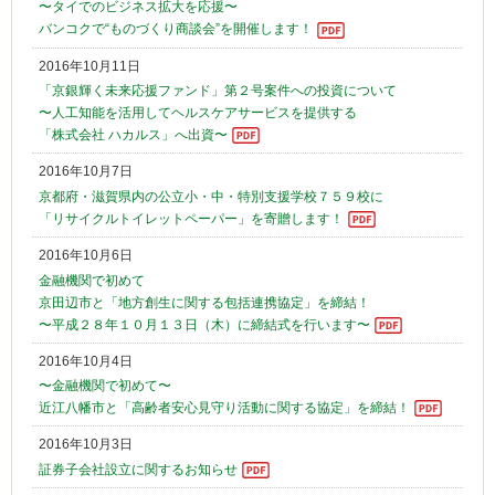
〜タイでのビジネス拡大を応援〜
バンコクで“ものづくり商談会”を開催します！
2016年10月11日
「京銀輝く未来応援ファンド」第２号案件への投資について
〜人工知能を活用してヘルスケアサービスを提供する
「株式会社 ハカルス」へ出資〜
2016年10月7日
京都府・滋賀県内の公立小・中・特別支援学校７５９校に
「リサイクルトイレットペーパー」を寄贈します！
2016年10月6日
金融機関で初めて
京田辺市と「地方創生に関する包括連携協定」を締結！
〜平成２８年１０月１３日（木）に締結式を行います〜
2016年10月4日
〜金融機関で初めて〜
近江八幡市と「高齢者安心見守り活動に関する協定」を締結！
2016年10月3日
証券子会社設立に関するお知らせ