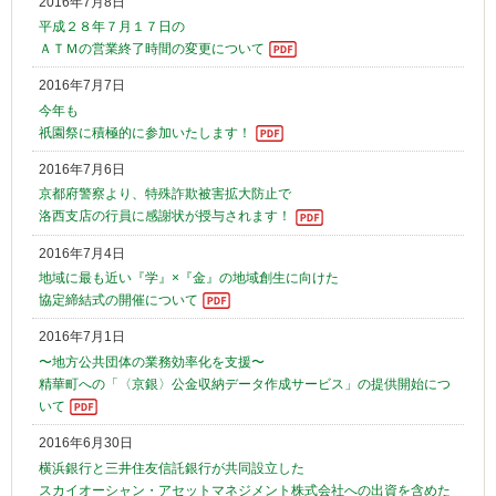
2016年7月8日
平成２８年７月１７日の
ＡＴＭの営業終了時間の変更について
2016年7月7日
今年も
祇園祭に積極的に参加いたします！
2016年7月6日
京都府警察より、特殊詐欺被害拡大防止で
洛西支店の行員に感謝状が授与されます！
2016年7月4日
地域に最も近い『学』×『金』の地域創生に向けた
協定締結式の開催について
2016年7月1日
〜地方公共団体の業務効率化を支援〜
精華町への「〈京銀〉公金収納データ作成サービス」の提供開始につ
いて
2016年6月30日
横浜銀行と三井住友信託銀行が共同設立した
スカイオーシャン・アセットマネジメント株式会社への出資を含めた