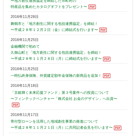
〜地方創生連携協定を締結した市町村の
特産品を集めたカタログギフトをプレゼント〜
2016年11月28日
舞鶴市と「地方創生に関する包括連携協定」を締結！
〜平成２８年１２月２日（金）に締結式を行います〜
2016年11月25日
金融機関で初めて
久御山町と「地方創生に関する包括連携協定」を締結！
〜平成２８年１１月２８日（月）に締結式を行います〜
2016年11月25日
一時払終身保険、外貨建定額年金保険の新商品を追加！
2016年11月18日
「京銀輝く未来応援ファンド」第３号案件への投資について
〜フィンテックベンチャー「株式会社 お金のデザイン」へ出資〜
2016年11月17日
寄付型ローンを活用した地域創生事業の推進について
〜平成２８年１１月２１日（月）に共同記者会見を行います〜