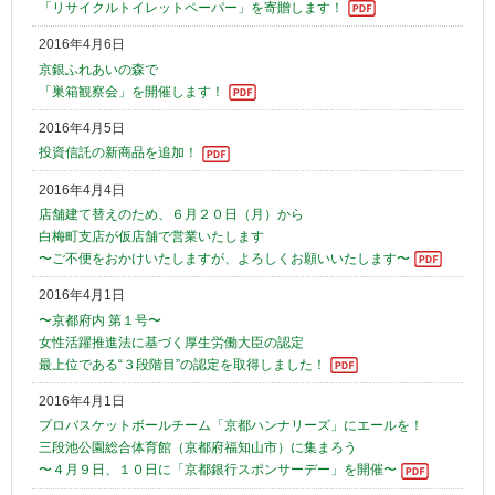
「リサイクルトイレットペーパー」を寄贈します！
2016年4月6日
京銀ふれあいの森で
「巣箱観察会」を開催します！
2016年4月5日
投資信託の新商品を追加！
2016年4月4日
店舗建て替えのため、６月２０日（月）から
白梅町支店が仮店舗で営業いたします
〜ご不便をおかけいたしますが、よろしくお願いいたします〜
2016年4月1日
〜京都府内 第１号〜
女性活躍推進法に基づく厚生労働大臣の認定
最上位である“３段階目”の認定を取得しました！
2016年4月1日
プロバスケットボールチーム「京都ハンナリーズ」にエールを！
三段池公園総合体育館（京都府福知山市）に集まろう
〜４月９日、１０日に「京都銀行スポンサーデー」を開催〜