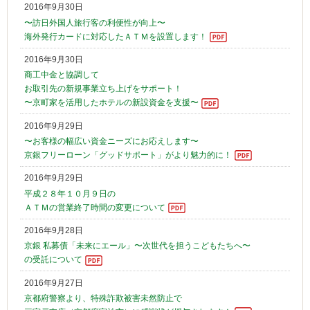
2016年9月30日
〜訪日外国人旅行客の利便性が向上〜
海外発行カードに対応したＡＴＭを設置します！
2016年9月30日
商工中金と協調して
お取引先の新規事業立ち上げをサポート！
〜京町家を活用したホテルの新設資金を支援〜
2016年9月29日
〜お客様の幅広い資金ニーズにお応えします〜
京銀フリーローン「グッドサポート」がより魅力的に！
2016年9月29日
平成２８年１０月９日の
ＡＴＭの営業終了時間の変更について
2016年9月28日
京銀 私募債「未来にエール」〜次世代を担うこどもたちへ〜
の受託について
2016年9月27日
京都府警察より、特殊詐欺被害未然防止で