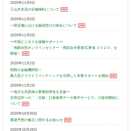
2020年11月6日
三山木支店の店舗移転について
2020年11月6日
一部店舗における融資窓口の統合について
2020年11月6日
〜中国ビジネスを積極サポート〜
「地銀合同オンラインセミナー・商談会＠香港/広東省 ２０２０」を
開催！
2020年11月2日
関西の金融機関初！
購入型クラウドファンディングを活用した本業サポートを開始
2020年11月2日
〜地方公共団体の業務効率化を支援〜
京田辺市への「〈京銀〉口座振替データ集中サービス」の提供開始に
ついて
2020年10月30日
業績予想の修正に関するお知らせ
2020年10月28日