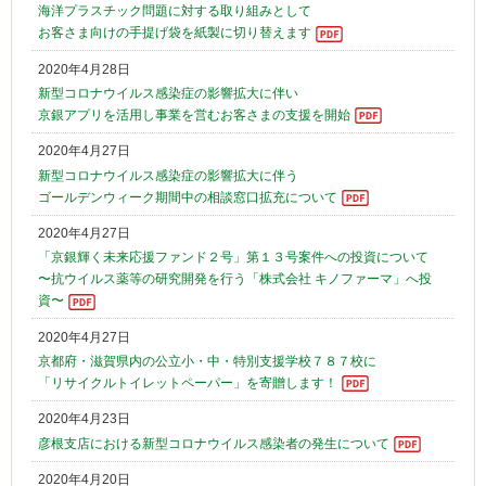
海洋プラスチック問題に対する取り組みとして
お客さま向けの手提げ袋を紙製に切り替えます
2020年4月28日
新型コロナウイルス感染症の影響拡大に伴い
京銀アプリを活用し事業を営むお客さまの支援を開始
2020年4月27日
新型コロナウイルス感染症の影響拡大に伴う
ゴールデンウィーク期間中の相談窓口拡充について
2020年4月27日
「京銀輝く未来応援ファンド２号」第１３号案件への投資について
〜抗ウイルス薬等の研究開発を行う「株式会社 キノファーマ」へ投
資〜
2020年4月27日
京都府・滋賀県内の公立小・中・特別支援学校７８７校に
「リサイクルトイレットペーパー」を寄贈します！
2020年4月23日
彦根支店における新型コロナウイルス感染者の発生について
2020年4月20日