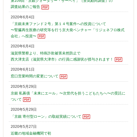
第109回「京銀クォータリー・サーベイ」（景気動向調査）の
調査結果のご報告
2020年6月4日
「京銀未来ファンド２号」第１４号案件への投資について
〜腎臓再生医療の研究等を行う京大発ベンチャー「リジェネフロ株式
会社」へ投資〜
2020年6月4日
滋賀県警察より、特殊詐欺被害未然防止で
西大津支店（滋賀県大津市）の行員に感謝状が授与されます！
2020年6月1日
窓口営業時間の変更について
2020年5月29日
京銀 私募債「未来にエール」〜次世代を担うこどもたちへ〜の受託に
ついて
2020年5月29日
「京銀 寄付型ローン」の取組実績について
2020年5月27日
近畿の地域金融機関で初