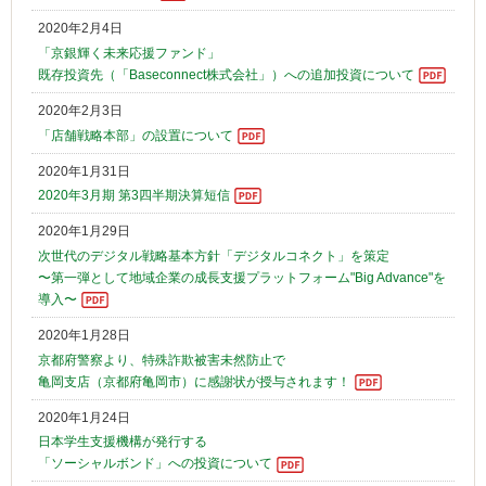
2020年2月4日
「京銀輝く未来応援ファンド」
既存投資先（「Baseconnect株式会社」）への追加投資について
2020年2月3日
「店舗戦略本部」の設置について
2020年1月31日
2020年3月期 第3四半期決算短信
2020年1月29日
次世代のデジタル戦略基本方針「デジタルコネクト」を策定
〜第一弾として地域企業の成長支援プラットフォーム"Big Advance"を
導入〜
2020年1月28日
京都府警察より、特殊詐欺被害未然防止で
亀岡支店（京都府亀岡市）に感謝状が授与されます！
2020年1月24日
日本学生支援機構が発行する
「ソーシャルボンド」への投資について