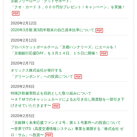
京銀フリーローン「グッドサポート」
「クオ・カード ３，０００円分プレゼント！キャンペーン」を実施！
2020年2月12日
2020年3月期 第3四半期末の自己資本比率について
2020年2月12日
プロバスケットボールチーム「京都ハンナリーズ」にエールを！
「京都銀行応援DAY」を３月１４日、１５日に開催！
2020年2月7日
オリックス株式会社が発行する
「グリーンボンド」への投資について
2020年2月6日
特殊詐欺被害防止を目的とした取り組みについて
〜ＡＴＭでのキャッシュカードによるお引き出し限度額を一部引き下
げさせていただきます〜
2020年2月5日
「京銀輝く未来応援ファンド２号」第１１号案件への投資について
〜世界でITS（高度交通情報システム）事業を展開する「株式会社 ゼ
ロ・サム」へ投資〜