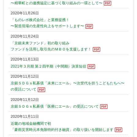
〜精華町との連携協定に基づく取り組みの一環として〜
2020年11月26日
「ものレボ株式会社」と業務提携！
〜製造現場の生産性向上をサポートします〜
2020年11月24日
「京銀未来ファンド」初の取り組み
ファンドを活用し取引先のＭＢＯを支援します！
2020年11月13日
2021年３月期 第２四半期（中間期）決算短信
2020年11月12日
京銀ＳＤＧｓ私募債「未来にエール」〜次世代を担うこどもたちへ〜
の受託について
2020年11月12日
京銀ＳＤＧｓ私募債「医療にエール」の受託について
2020年11月11日
近畿の地域金融機関で初
「豪雨災害時元本免除特約付き融資」の取り扱いを開始します