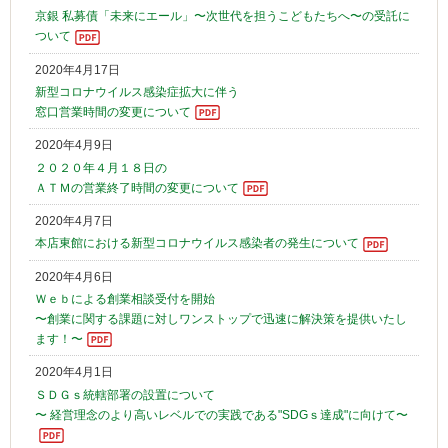
京銀 私募債「未来にエール」〜次世代を担うこどもたちへ〜の受託に
ついて
2020年4月17日
新型コロナウイルス感染症拡大に伴う
窓口営業時間の変更について
2020年4月9日
２０２０年４月１８日の
ＡＴＭの営業終了時間の変更について
2020年4月7日
本店東館における新型コロナウイルス感染者の発生について
2020年4月6日
Ｗｅｂによる創業相談受付を開始
〜創業に関する課題に対しワンストップで迅速に解決策を提供いたし
ます！〜
2020年4月1日
ＳＤＧｓ統轄部署の設置について
〜 経営理念のより高いレベルでの実践である"SDGｓ達成"に向けて〜