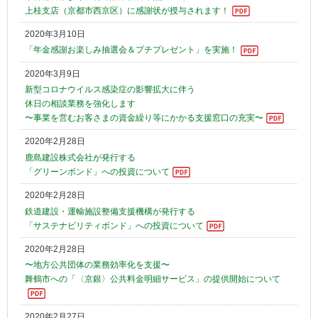
上桂支店（京都市西京区）に感謝状が授与されます！
2020年3月10日
「年金感謝お楽しみ抽選会＆プチプレゼント」を実施！
2020年3月9日
新型コロナウイルス感染症の影響拡大に伴う
休日の相談業務を強化します
〜事業を営むお客さまの資金繰り等にかかる支援窓口の充実〜
2020年2月28日
鹿島建設株式会社が発行する
「グリーンボンド」への投資について
2020年2月28日
鉄道建設・運輸施設整備支援機構が発行する
「サステナビリティボンド」への投資について
2020年2月28日
〜地方公共団体の業務効率化を支援〜
舞鶴市への「〈京銀〉公共料金明細サービス」の提供開始について
2020年2月27日