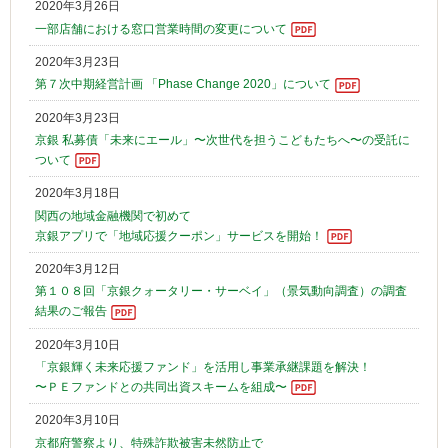
2020年3月26日
一部店舗における窓口営業時間の変更について
2020年3月23日
第７次中期経営計画 「Phase Change 2020」について
2020年3月23日
京銀 私募債「未来にエール」〜次世代を担うこどもたちへ〜の受託に
ついて
2020年3月18日
関西の地域金融機関で初めて
京銀アプリで「地域応援クーポン」サービスを開始！
2020年3月12日
第１０８回「京銀クォータリー・サーベイ」（景気動向調査）の調査
結果のご報告
2020年3月10日
「京銀輝く未来応援ファンド」を活用し事業承継課題を解決！
〜ＰＥファンドとの共同出資スキームを組成〜
2020年3月10日
京都府警察より、特殊詐欺被害未然防止で