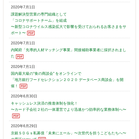
2020年7月1日
課題解決型営業の専門組織として
「コロナサポートチーム」を組成
〜新型コロナウイルス感染拡大で影響を受けておられるお客さまをサ
ポート〜
2020年7月1日
内閣府「先導的人材マッチング事業」間接補助事業者に採択されまし
た
2020年7月1日
国内最大級の"食の商談会" をオンラインで
「地方銀行フードセレクション２０２０ データベース商談会」を開
催！
2020年6月30日
キャッシュレス決済の推進体制を強化！
〜カード子会社２社の一体運営でより迅速かつ効率的な業務体制へ〜
2020年6月29日
京銀ＳＤＧｓ私募債「未来にエール」〜次世代を担うこどもたちへ〜