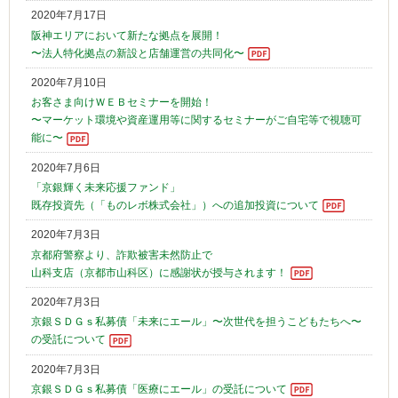
2020年7月17日
阪神エリアにおいて新たな拠点を展開！
〜法人特化拠点の新設と店舗運営の共同化〜
2020年7月10日
お客さま向けＷＥＢセミナーを開始！
〜マーケット環境や資産運用等に関するセミナーがご自宅等で視聴可
能に〜
2020年7月6日
「京銀輝く未来応援ファンド」
既存投資先（「ものレボ株式会社」）への追加投資について
2020年7月3日
京都府警察より、詐欺被害未然防止で
山科支店（京都市山科区）に感謝状が授与されます！
2020年7月3日
京銀ＳＤＧｓ私募債「未来にエール」〜次世代を担うこどもたちへ〜
の受託について
2020年7月3日
京銀ＳＤＧｓ私募債「医療にエール」の受託について