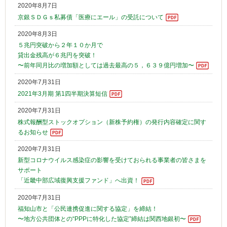
2020年8月7日
京銀ＳＤＧｓ私募債「医療にエール」の受託について
2020年8月3日
５兆円突破から２年１０か月で
貸出金残高が６兆円を突破！
〜前年同月比の増加額としては過去最高の５，６３９億円増加〜
2020年7月31日
2021年3月期 第1四半期決算短信
2020年7月31日
株式報酬型ストックオプション（新株予約権）の発行内容確定に関す
るお知らせ
2020年7月31日
新型コロナウイルス感染症の影響を受けておられる事業者の皆さまを
サポート
「近畿中部広域復興支援ファンド」へ出資！
2020年7月31日
福知山市と「公民連携促進に関する協定」を締結！
〜地方公共団体との“PPPに特化した協定”締結は関西地銀初〜