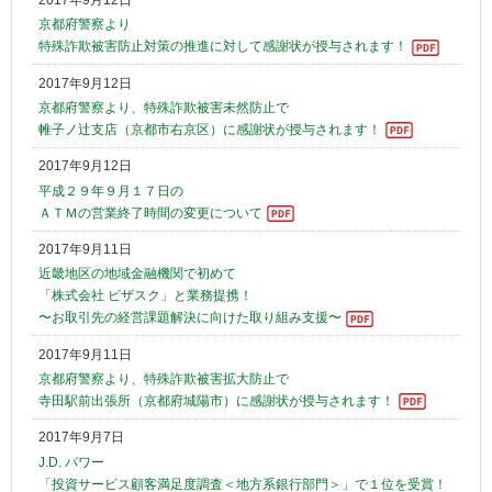
京都府警察より
特殊詐欺被害防止対策の推進に対して感謝状が授与されます！
2017年9月12日
京都府警察より、特殊詐欺被害未然防止で
帷子ノ辻支店（京都市右京区）に感謝状が授与されます！
2017年9月12日
平成２９年９月１７日の
ＡＴＭの営業終了時間の変更について
2017年9月11日
近畿地区の地域金融機関で初めて
「株式会社 ビザスク」と業務提携！
〜お取引先の経営課題解決に向けた取り組み支援〜
2017年9月11日
京都府警察より、特殊詐欺被害拡大防止で
寺田駅前出張所（京都府城陽市）に感謝状が授与されます！
2017年9月7日
J.D. パワー
「投資サービス顧客満足度調査＜地方系銀行部門＞」で１位を受賞！