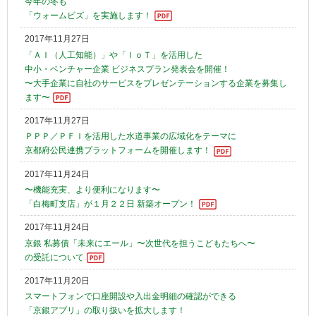
今年の冬も
「ウォームビズ」を実施します！
2017年11月27日
「ＡＩ（人工知能）」や「ＩｏＴ」を活用した
中小・ベンチャー企業 ビジネスプラン発表会を開催！
〜大手企業に自社のサービスをプレゼンテーションする企業を募集し
ます〜
2017年11月27日
ＰＰＰ／ＰＦＩを活用した水道事業の広域化をテーマに
京都府公民連携プラットフォームを開催します！
2017年11月24日
〜機能充実、より便利になります〜
「白梅町支店」が１月２２日 新築オープン！
2017年11月24日
京銀 私募債「未来にエール」〜次世代を担うこどもたちへ〜
の受託について
2017年11月20日
スマートフォンで口座開設や入出金明細の確認ができる
「京銀アプリ」の取り扱いを拡大します！