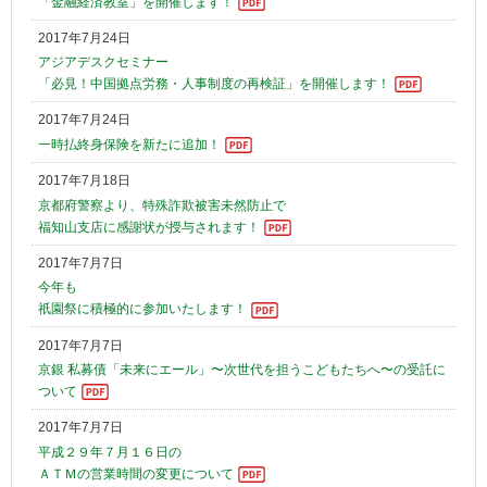
「金融経済教室」を開催します！
2017年7月24日
アジアデスクセミナー
「必見！中国拠点労務・人事制度の再検証」を開催します！
2017年7月24日
一時払終身保険を新たに追加！
2017年7月18日
京都府警察より、特殊詐欺被害未然防止で
福知山支店に感謝状が授与されます！
2017年7月7日
今年も
祇園祭に積極的に参加いたします！
2017年7月7日
京銀 私募債「未来にエール」〜次世代を担うこどもたちへ〜の受託に
ついて
2017年7月7日
平成２９年７月１６日の
ＡＴＭの営業時間の変更について