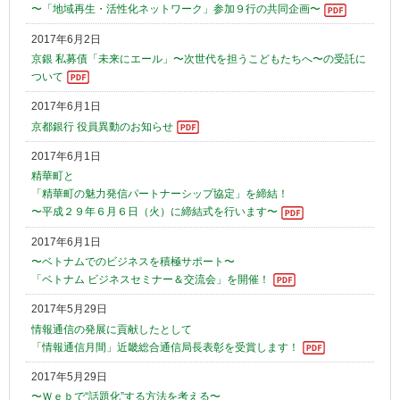
〜「地域再生・活性化ネットワーク」参加９行の共同企画〜
2017年6月2日
京銀 私募債「未来にエール」〜次世代を担うこどもたちへ〜の受託に
ついて
2017年6月1日
京都銀行 役員異動のお知らせ
2017年6月1日
精華町と
「精華町の魅力発信パートナーシップ協定」を締結！
〜平成２９年６月６日（火）に締結式を行います〜
2017年6月1日
〜ベトナムでのビジネスを積極サポート〜
「ベトナム ビジネスセミナー＆交流会」を開催！
2017年5月29日
情報通信の発展に貢献したとして
「情報通信月間」近畿総合通信局長表彰を受賞します！
2017年5月29日
〜Ｗｅｂで“話題化”する方法を考える〜