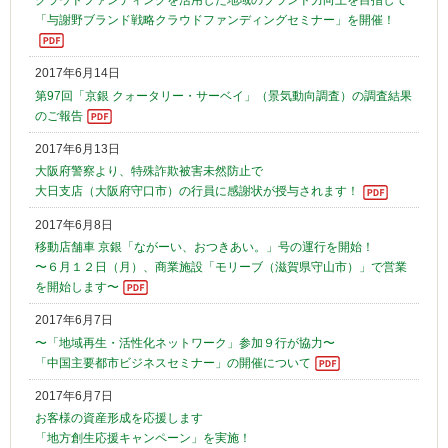
「与謝野ブランド戦略クラウドファンディングセミナー」を開催！
2017年6月14日
第97回「京銀 クォータリー・サーベイ」（景気動向調査）の調査結果
のご報告
2017年6月13日
大阪府警察より、特殊詐欺被害未然防止で
大日支店（大阪府守口市）の行員に感謝状が授与されます！
2017年6月8日
移動店舗車 京銀「ながーい、おつきあい。」号の運行を開始！
〜６月１２日（月）、商業施設「モリーブ（滋賀県守山市）」で営業
を開始します〜
2017年6月7日
〜「地域再生・活性化ネットワーク」参加９行が協力〜
「中国主要都市ビジネスセミナー」の開催について
2017年6月7日
お客様の資産形成を応援します
「地方創生応援キャンペーン」を実施！