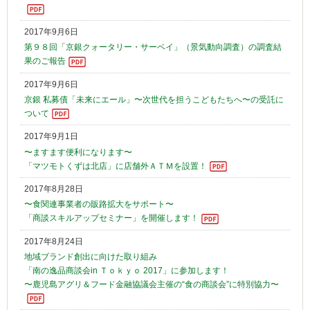
2017年9月6日
第９８回「京銀クォータリー・サーベイ」（景気動向調査）の調査結
果のご報告
2017年9月6日
京銀 私募債「未来にエール」〜次世代を担うこどもたちへ〜の受託に
ついて
2017年9月1日
〜ますます便利になります〜
「マツモトくずは北店」に店舗外ＡＴＭを設置！
2017年8月28日
〜食関連事業者の販路拡大をサポート〜
「商談スキルアップセミナー」を開催します！
2017年8月24日
地域ブランド創出に向けた取り組み
「南の逸品商談会in Ｔｏｋｙｏ 2017」に参加します！
〜鹿児島アグリ＆フード金融協議会主催の“食の商談会”に特別協力〜