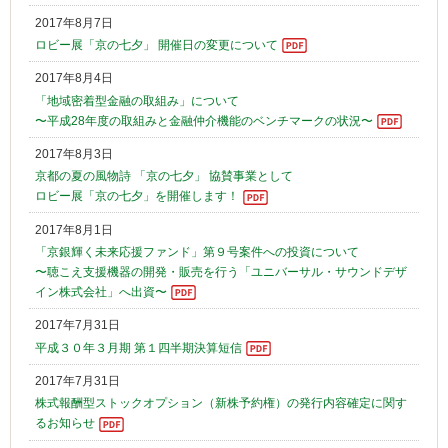
2017年8月7日
ロビー展「京の七夕」 開催日の変更について
2017年8月4日
「地域密着型金融の取組み」について
〜平成28年度の取組みと金融仲介機能のベンチマークの状況〜
2017年8月3日
京都の夏の風物詩 「京の七夕」 協賛事業として
ロビー展「京の七夕」を開催します！
2017年8月1日
「京銀輝く未来応援ファンド」第９号案件への投資について
〜聴こえ支援機器の開発・販売を行う「ユニバーサル・サウンドデザ
イン株式会社」へ出資〜
2017年7月31日
平成３０年３月期 第１四半期決算短信
2017年7月31日
株式報酬型ストックオプション（新株予約権）の発行内容確定に関す
るお知らせ