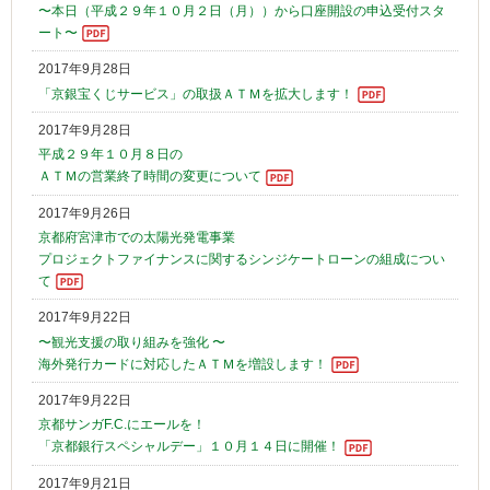
〜本日（平成２９年１０月２日（月））から口座開設の申込受付スタ
ート〜
2017年9月28日
「京銀宝くじサービス」の取扱ＡＴＭを拡大します！
2017年9月28日
平成２９年１０月８日の
ＡＴＭの営業終了時間の変更について
2017年9月26日
京都府宮津市での太陽光発電事業
プロジェクトファイナンスに関するシンジケートローンの組成につい
て
2017年9月22日
〜観光支援の取り組みを強化 〜
海外発行カードに対応したＡＴＭを増設します！
2017年9月22日
京都サンガF.C.にエールを！
「京都銀行スペシャルデー」１０月１４日に開催！
2017年9月21日