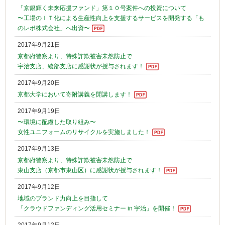
「京銀輝く未来応援ファンド」第１０号案件への投資について
〜工場のＩＴ化による生産性向上を支援するサービスを開発する「も
のレボ株式会社」へ出資〜
2017年9月21日
京都府警察より、特殊詐欺被害未然防止で
宇治支店、綾部支店に感謝状が授与されます！
2017年9月20日
京都大学において寄附講義を開講します！
2017年9月19日
〜環境に配慮した取り組み〜
女性ユニフォームのリサイクルを実施しました！
2017年9月13日
京都府警察より、特殊詐欺被害未然防止で
東山支店（京都市東山区）に感謝状が授与されます！
2017年9月12日
地域のブランド力向上を目指して
「クラウドファンディング活用セミナー in 宇治」を開催！
2017年9月12日