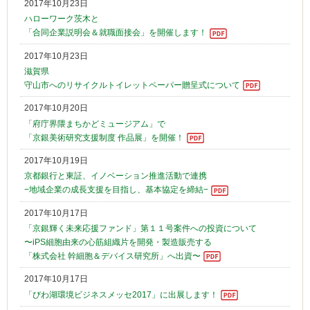
2017年10月23日
ハローワーク茨木と
「合同企業説明会＆就職面接会」を開催します！
2017年10月23日
滋賀県
守山市へのリサイクルトイレットペーパー贈呈式について
2017年10月20日
「府庁界隈まちかどミュージアム」で
「京銀美術研究支援制度 作品展」を開催！
2017年10月19日
京都銀行と東証、イノベーション推進活動で連携
−地域企業の成長支援を目指し、基本協定を締結−
2017年10月17日
「京銀輝く未来応援ファンド」第１１号案件への投資について
〜iPS細胞由来の心筋組織片を開発・製造販売する
「株式会社 幹細胞＆デバイス研究所」へ出資〜
2017年10月17日
「びわ湖環境ビジネスメッセ2017」に出展します！