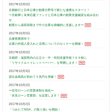
2017年10月5日
京都銀行と日本公庫が創業分野等で新たな連携をスタート！
〜京銀輝く未来応援ファンドと日本公庫の創業支援融資を組み合わ
せ、
創業から成長段階まで中小企業を積極的に支援します〜
2017年10月5日
兵庫県豊岡市で
企業の外国人受入れと活用についてのセミナーを開催！
2017年10月5日
京都府・滋賀県内の公立小・中・特別支援学校７６９校に
「リサイクルトイレットペーパー」を寄贈します！
2017年10月3日
貸出金残高が初めて５兆円を突破！
2017年10月2日
〜住宅ローンの営業体制を強化〜
「伏見ローン営業部」を設置します！
2017年10月2日
「つみたてNISA」の取り扱いを開始！