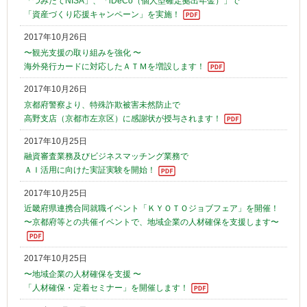
「つみたてNISA」、「iDeCo（個人型確定拠出年金）」で
「資産づくり応援キャンペーン」を実施！
2017年10月26日
〜観光支援の取り組みを強化 〜
海外発行カードに対応したＡＴＭを増設します！
2017年10月26日
京都府警察より、特殊詐欺被害未然防止で
高野支店（京都市左京区）に感謝状が授与されます！
2017年10月25日
融資審査業務及びビジネスマッチング業務で
ＡＩ活用に向けた実証実験を開始！
2017年10月25日
近畿府県連携合同就職イベント「ＫＹＯＴＯジョブフェア」を開催！
〜京都府等との共催イベントで、地域企業の人材確保を支援します〜
2017年10月25日
〜地域企業の人材確保を支援 〜
「人材確保・定着セミナー」を開催します！