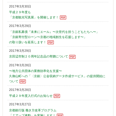
2017年3月30日
平成２９年度も
「京都観光写真展」を開催します！
2017年3月29日
「京銀私募債『未来にエール』〜次世代を担うこどもたちへ〜」
「京銀寄付型ローン〜京都の地域創生を応援します〜」
の取り扱いを延長します！
2017年3月29日
京田辺市制２０周年記念品の寄贈について
2017年3月28日
〜地方公共団体の業務効率化を支援〜
久御山町への「〈京銀〉公金収納データ作成サービス」の提供開始に
ついて
2017年3月28日
平成２９年度入行式のお知らせ
2017年3月27日
京都銀行版 働き方改革プログラム
「７アップ考動」を実施します！