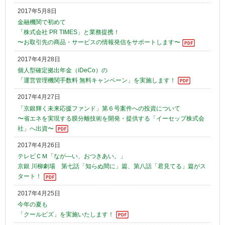
2017年5月8日
金融機関で初めて
「株式会社 PR TIMES」と業務提携！
〜お取引先の商品・サービスの情報発信をサポートします〜
2017年4月28日
個人型確定拠出年金（iDeCo）の
「運営管理機関手数料 無料キャンペーン」を実施します！
2017年4月27日
「京銀輝く未来応援ファンド」第６号案件への投資について
〜省エネを実現する膜分離技術を開発・提供する「イーセップ株式会
社」へ出資〜
2017年4月26日
テレビＣＭ「なが―い、おつきあい。」
京銀 川柳劇場 第七話「知らぬ間に」篇、第八話「君見てる」篇がス
タート！
2017年4月25日
今年の夏も
「クールビズ」を実施いたします！