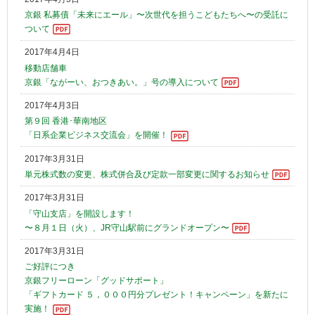
京銀 私募債「未来にエール」〜次世代を担うこどもたちへ〜の受託に
ついて
2017年4月4日
移動店舗車
京銀「ながーい、おつきあい。」号の導入について
2017年4月3日
第９回 香港･華南地区
「日系企業ビジネス交流会」を開催！
2017年3月31日
単元株式数の変更、株式併合及び定款一部変更に関するお知らせ
2017年3月31日
「守山支店」を開設します！
〜８月１日（火）、JR守山駅前にグランドオープン〜
2017年3月31日
ご好評につき
京銀フリーローン「グッドサポート」
「ギフトカード ５，０００円分プレゼント！キャンペーン」を新たに
実施！