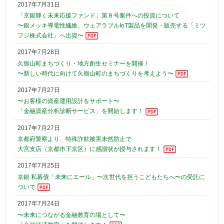
2017年7月31日
「京銀輝く未来応援ファンド」第８号案件への投資について
〜銀メッキ導電性繊維、ウェアラブルIoT製品を開発・販売する「ミツ
フジ株式会社」へ出資〜
2017年7月28日
久御山町まちづくり・地方創生セミナーを開催！
〜新しい時代に向けて久御山町のまちづくりを考えよう〜
2017年7月27日
〜お客様の資産運用設計をサポート〜
「金融資産分析診断サービス」を開始します！
2017年7月27日
京都府警察より、特殊詐欺被害未然防止で
大宮支店（京都市下京区）に感謝状が授与されます！
2017年7月25日
京銀 私募債「未来にエール」〜次世代を担うこどもたちへ〜の受託に
ついて
2017年7月24日
〜未来につながる金融教育の場として〜