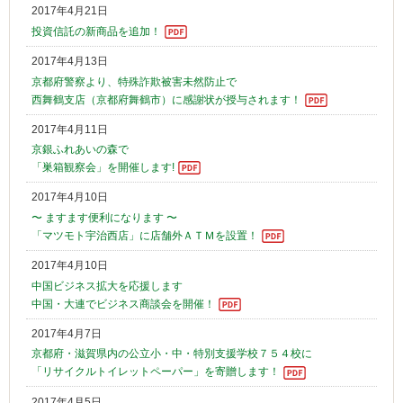
2017年4月21日
投資信託の新商品を追加！
2017年4月13日
京都府警察より、特殊詐欺被害未然防止で
西舞鶴支店（京都府舞鶴市）に感謝状が授与されます！
2017年4月11日
京銀ふれあいの森で
「巣箱観察会」を開催します!
2017年4月10日
〜 ますます便利になります 〜
「マツモト宇治西店」に店舗外ＡＴＭを設置！
2017年4月10日
中国ビジネス拡大を応援します
中国・大連でビジネス商談会を開催！
2017年4月7日
京都府・滋賀県内の公立小・中・特別支援学校７５４校に
「リサイクルトイレットペーパー」を寄贈します！
2017年4月5日