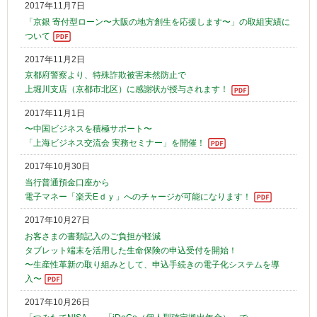
2017年11月7日
「京銀 寄付型ローン〜大阪の地方創生を応援します〜」の取組実績に
ついて
2017年11月2日
京都府警察より、特殊詐欺被害未然防止で
上堀川支店（京都市北区）に感謝状が授与されます！
2017年11月1日
〜中国ビジネスを積極サポート〜
「上海ビジネス交流会 実務セミナー」を開催！
2017年10月30日
当行普通預金口座から
電子マネー「楽天Eｄｙ」へのチャージが可能になります！
2017年10月27日
お客さまの書類記入のご負担が軽減
タブレット端末を活用した生命保険の申込受付を開始！
〜生産性革新の取り組みとして、申込手続きの電子化システムを導
入〜
2017年10月26日