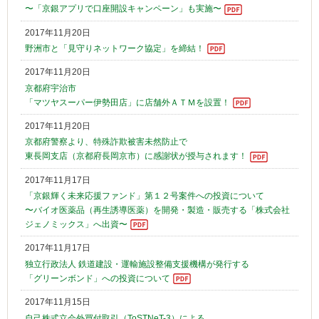
〜「京銀アプリで口座開設キャンペーン」も実施〜
2017年11月20日
野洲市と「見守りネットワーク協定」を締結！
2017年11月20日
京都府宇治市
「マツヤスーパー伊勢田店」に店舗外ＡＴＭを設置！
2017年11月20日
京都府警察より、特殊詐欺被害未然防止で
東長岡支店（京都府長岡京市）に感謝状が授与されます！
2017年11月17日
「京銀輝く未来応援ファンド」第１２号案件への投資について
〜バイオ医薬品（再生誘導医薬）を開発・製造・販売する「株式会社
ジェノミックス」へ出資〜
2017年11月17日
独立行政法人 鉄道建設・運輸施設整備支援機構が発行する
「グリーンボンド」への投資について
2017年11月15日
自己株式立会外買付取引（ToSTNeT-3）による