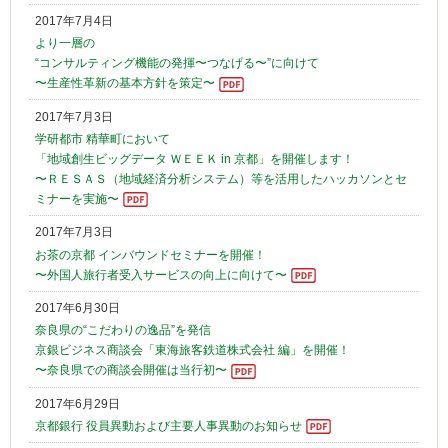
2017年7月4日
より一層の
“コンサルティング機能の発揮〜つなげる〜”に向けて
〜生産性革新の基本方針を策定〜
2017年7月3日
学研都市 精華町において
「地域創生ビッグデータ ＷＥＥＫ in 京都」を開催します！
〜ＲＥＳＡＳ（地域経済分析システム）等を活用したハッカソンとセ
ミナーを実施〜
2017年7月3日
お茶の京都 インバウンドセミナーを開催！
〜外国人旅行者受入サービスの向上に向けて〜
2017年6月30日
奈良県の“こだわりの逸品”を発信
京銀ビジネス商談会「東海旅客鉄道株式会社 編」を開催！
〜奈良県での商談会開催は当行初〜
2017年6月29日
京都銀行 役員異動および主要人事異動のお知らせ