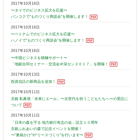
2017年10月16日
〜タイでのビジネス拡大を応援〜
バンコクで“ものづくり商談会”を開催します！
2017年10月16日
〜ベトナムでのビジネス拡大を応援〜
ハノイで“ものづくり商談会”を開催します！
2017年10月16日
〜中国ビジネスを積極サポート〜
「地銀合同セミナー・交流会＠深セン２０１７」を開催！
2017年10月13日
投資信託の新商品を追加！
2017年10月11日
京銀 私募債「未来にエール」〜次世代を担うこどもたちへ〜の受託に
ついて
2017年10月11日
「日本の森を守る 地方銀行有志の会」設立１０周年
京銀ふれあいの森で記念イベントを開催！
〜“巣箱かけ”や“リースづくり”を行います〜