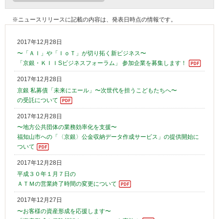
※ニュースリリースに記載の内容は、発表日時点の情報です。
2017年12月28日
〜「ＡＩ」や「ＩｏＴ」が切り拓く新ビジネス〜
「京銀・ＫＩＩSビジネスフォーラム」 参加企業を募集します！
2017年12月28日
京銀 私募債「未来にエール」〜次世代を担うこどもたちへ〜
の受託について
2017年12月28日
〜地方公共団体の業務効率化を支援〜
福知山市への「〈京銀〉公金収納データ作成サービス」の提供開始に
ついて
2017年12月28日
平成３０年１月７日の
ＡＴＭの営業終了時間の変更について
2017年12月27日
〜お客様の資産形成を応援します〜