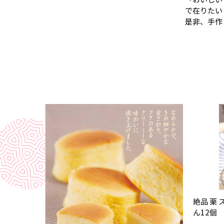
で在りたい
是非、手作
絶品 栗 
ん12個