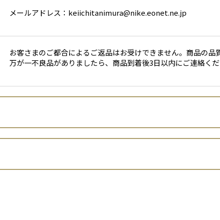
メールアドレス：keiichitanimura@nike.eonet.ne.jp
お客さまのご都合によるご返品はお受けできません。商品の品
万が一不良品がありましたら、商品到着後3日以内にご連絡く
京都丹波 洋菓子館ベルジェノア
谷村麻未
当出店者といいます。）は、 お客さまの個人情報の取扱いについて
京都府亀岡市東つつじケ丘曙台1-3-1