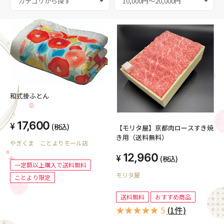
カテゴリから探す
和式掛ふとん
17,600
(税込)
【モリタ屋】京都肉ロースすき焼
き用（送料無料）
やぎくま ことよりモール店
12,960
(税込)
一定額以上購入で送料無料
モリタ屋
ことより限定
送料無料
おすすめ商品
★★★★★ 5
(1件)