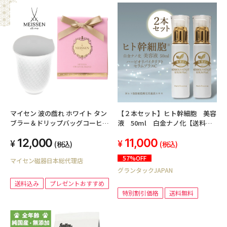
マイセン 波の戯れ ホワイト タン
【２本セット】ヒト幹細胞 美容
ブラー＆ドリップバッグコーヒー
液 50ml 白金ナノ化【送料無
セット【ことよりモール限定・送
料】
12,000
11,000
料込】
(税込)
(税込)
57%OFF
マイセン磁器日本総代理店
グランタックJAPAN
送料込み
プレゼントおすすめ
特別割引価格
送料無料