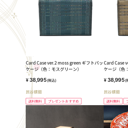
Card Case ver.2 moss green ギフトパッ
Card Case
ケージ（色：モスグリーン）
ケージ（色
38,995
38,995
(税込)
(
民谷螺鈿
民谷螺鈿
送料無料
プレゼントおすすめ
送料無料