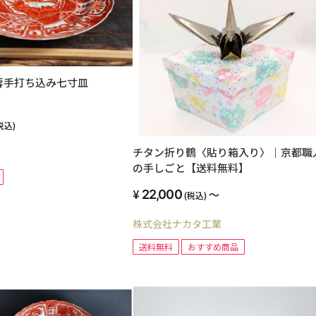
蓉手打ち込み七寸皿
税込)
チタン折り鶴〈貼り箱入り〉｜京都職
の手しごと【送料無料】
22,000
～
(税込)
株式会社ナカタ工業
送料無料
おすすめ商品