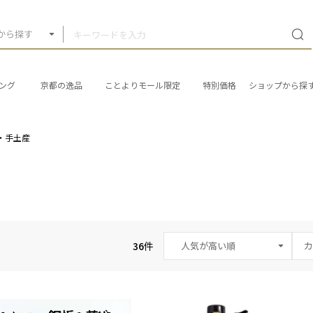
から探す
ング
京都の逸品
ことよりモール限定
特別価格
ショップから探
・手土産
36
件
カ