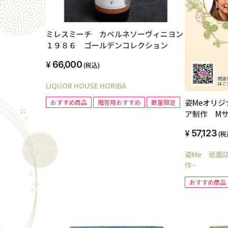
ミレスミーチ カベルネソーヴィニヨン
１９８６ ゴールデンコレクション
66,000
(税込)
LIQUOR HOUSE HORIBA
姿Meオリ
おすすめ商品
贈答用おすすめ
数量限定
ア制作 M
57,123
(税
姿Me 祇園
作~
おすすめ商品