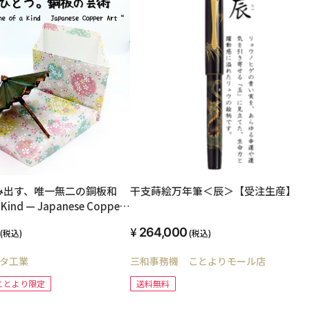
み出す、唯一無二の銅板和
干支蒔絵万年筆＜辰＞【受注生産】
 Kind — Japanese Copper
264,000
(税込)
(税込)
タ工業
三和事務機 ことよりモール店
ことより限定
送料無料