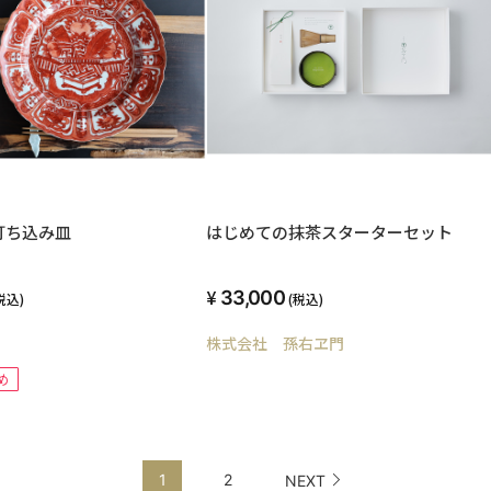
打ち込み皿
はじめての抹茶スターターセット
33,000
税込)
(税込)
株式会社 孫右ヱ門
め
1
2
NEXT