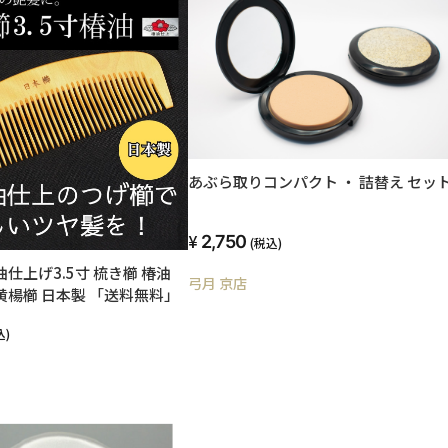
あぶら取りコンパクト ・ 詰替え セッ
2,750
(税込)
油仕上げ3.5寸 梳き櫛 椿油
弓月 京店
黄楊櫛 日本製 「送料無料」
込)