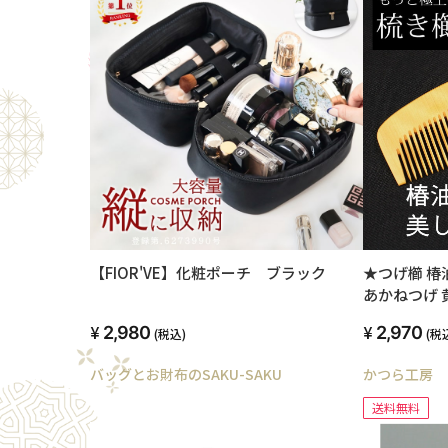
【FIOR'VE】化粧ポーチ ブラック
★つげ櫛 椿
あかねつげ 
2,980
2,970
(税込)
(税
バッグとお財布のSAKU-SAKU
かつら工房
送料無料