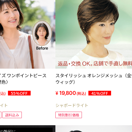
スタイリッシュ オレンジメッシュ（全
イズ ワンポイントピース
ウィッグ）
然色〉
19,800
41%OFF
55%OFF
(税込)
税込)
シャポードライト
イト
特別割引価格
送料込み