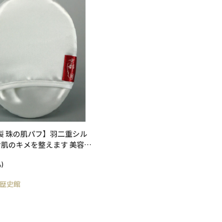
重シル
お肌のキメを整えます 美容パ
カスリ効果で美肌復活シルクパ
)
×9cm
歴史館