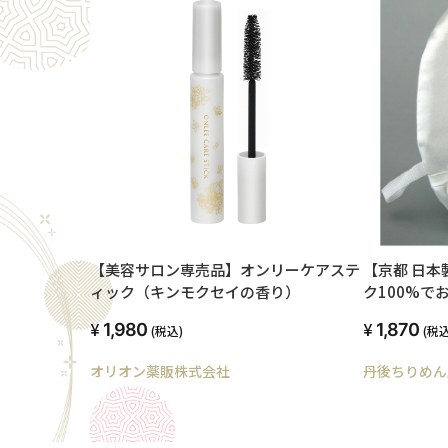
【美容サロン専売品】オンリーケアステ
【京都 日本製 珠の肌パフ】羽二
ィック（キンモクセイの香り）
ク100%で
フ 絹のア
1,980
1,870
(税込)
(税込
フ 約12cm
オリオン薬販株式会社
丹後ちりめん