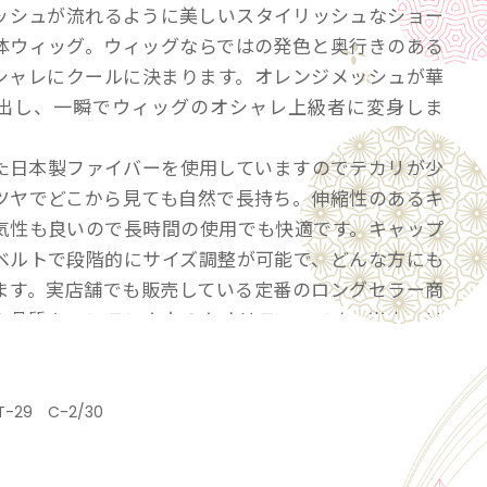
ッシュが流れるように美しいスタイリッシュなショー
体ウィッグ。ウィッグならではの発色と奥行きのある
シャレにクールに決まります。オレンジメッシュが華
出し、一瞬でウィッグのオシャレ上級者に変身しま
た日本製ファイバーを使用していますのでテカリが少
ツヤでどこから見ても自然で長持ち。伸縮性のあるキ
気性も良いので長時間の使用でも快適です。キャップ
ベルトで段階的にサイズ調整が可能で、どんな方にも
ます。実店舗でも販売している定番のロングセラー商
や品質もワンランク上のクオリティーです。当店では
門の美容師がセットをしてからお客様へ発送しており
いてすぐにお使いいただけます。
T-29 C-2/30