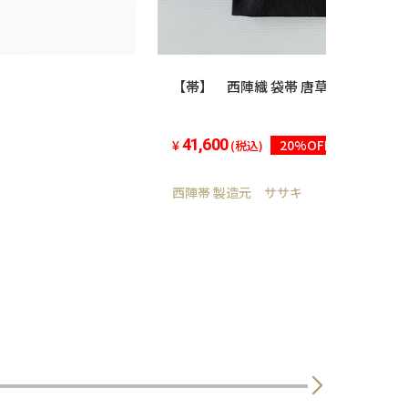
【帯】 西陣織 袋帯 唐草
41,600
20%OFF
(税込)
西陣帯 製造元 ササキ