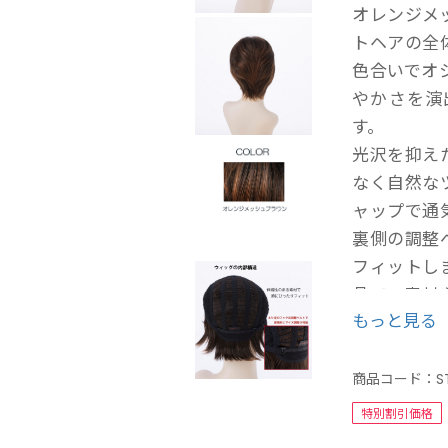
オレンジメ
トヘアの全
色合いでオ
やかさを演
す。
光沢を抑え
なく自然な
ャップで通
裏側の調整
フィットし
品で、素材
もっと見る
ウィッグ専
ますので届
商品コード：
S
特別割引価格