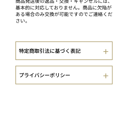
商品発送後の返品・交換・キャンセルには、
基本的に対応しておりません。商品に欠陥が
ある場合のみ交換が可能ですのでご連絡くだ
さい。
特定商取引法に基づく表記
会社名
プライバシーポリシー
株式会社コム・ヘルスケア
株式会社コム・ヘルスケア（以下、当出
運営責任者
店者といいます。）は、 お客さまの個人
情報の取扱いについて、以下のとおりプ
大石琢慈
ライバシーポリシーを定めます。
１．法令遵守
住所