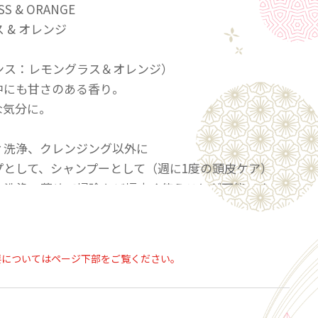
SS & ORANGE
 & オレンジ
ンス：レモングラス＆オレンジ）
中にも甘さのある香り。
な気分に。
ィ洗浄、クレンジング以外に
プとして、シャンプーとして（週に1度の頭皮ケア）
ル洗浄、薄めて掃除など幅広く使うことが可能です。
ザ・パーフェクトアンカー 16通りの使い方」もご覧
要についてはページ下部をご覧ください。
perfectanchor.jp/16ways/