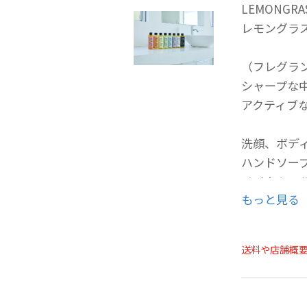
LEMONGRA
レモングラス
（フレグラ
シャープな
アクティブ
洗顔、ボデ
ハンドソー
メイクツー
もっと見る
詳しくは「
ください。
送料や店舗概
https://the