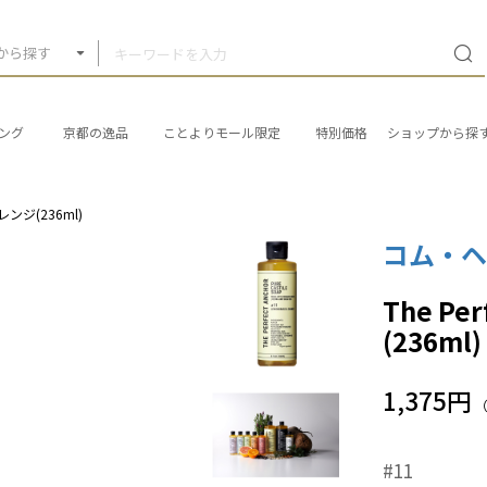
から探す
ング
京都の逸品
ことよりモール限定
特別価格
ショップから探
オレンジ(236ml)
コム・
The P
(236ml)
1,375円
#11