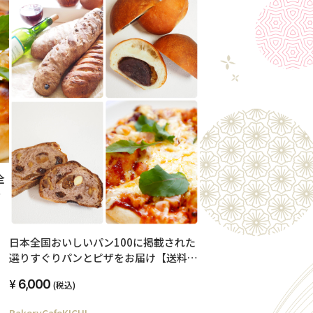
全
人
日本全国おいしいパン100に掲載された
選りすぐりパンとピザをお届け【送料無
料（一部地域除く）】
6,000
(税込)