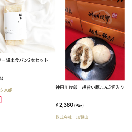
リー絹米食パン2本セット
込)
神田川俊郎 超旨い豚まん5個入り
ク京都
2,380
(税込)
株式会社 加賀山