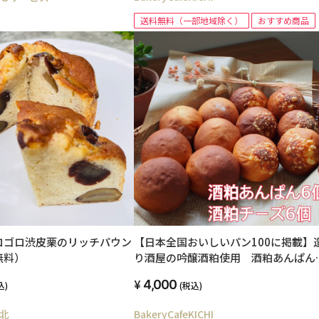
送料無料（一部地域除く）
おすすめ商品
ロゴロ渋皮栗のリッチパウン
【日本全国おいしいパン100に掲載】
無料）
り酒屋の吟醸酒粕使用 酒粕あんぱん
個 酒粕チーズ6個 合計12個入り
4,000
込)
(税込)
北
BakeryCafeKICHI