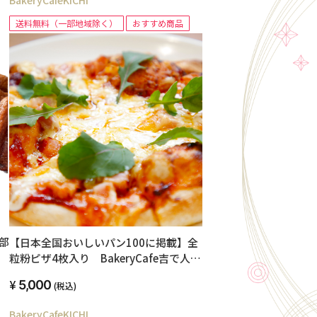
BakeryCafeKICHI
送料無料（一部地域除く）
おすすめ商品
部
【日本全国おいしいパン100に掲載】全
粒粉ピザ4枚入り BakeryCafe吉で人気
ランチをお届け
5,000
(税込)
BakeryCafeKICHI