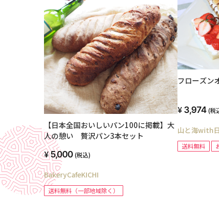
フローズン
3,974
(税
【日本全国おいしいパン100に掲載】大
山と海with
人の憩い 贅沢パン3本セット
送料無料
5,000
(税込)
BakeryCafeKICHI
送料無料（一部地域除く）