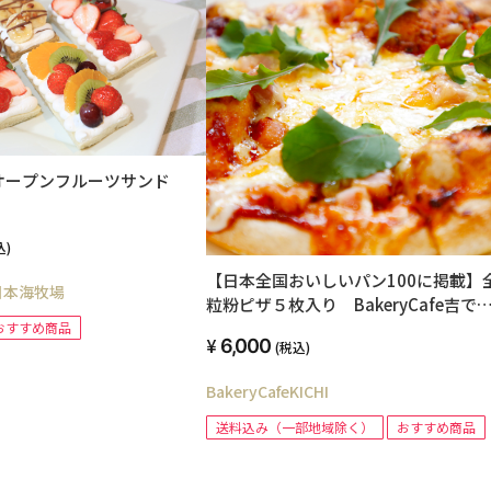
オープンフルーツサンド
込)
【日本全国おいしいパン100に掲載】
日本海牧場
粒粉ピザ５枚入り BakeryCafe吉で
気ランチをお届け
おすすめ商品
6,000
(税込)
BakeryCafeKICHI
送料込み（一部地域除く）
おすすめ商品