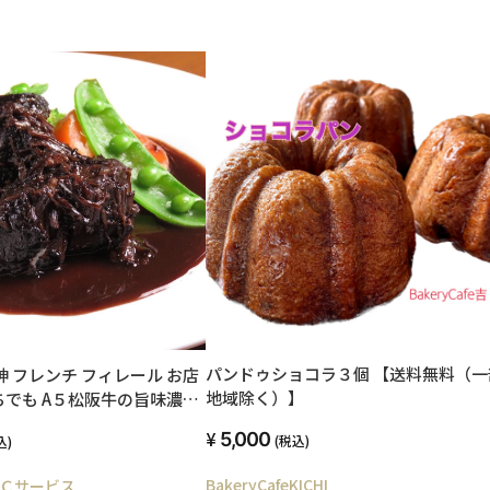
パンドゥショコラ３個 【送料無料（一
神 フレンチ フィレール お店
地域除く）】
⽜の旨味濃厚
ー(2袋)&キッシュ(3個)
5,000
(税込)
込)
BakeryCafeKICHI
Ｃサービス