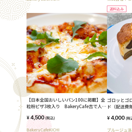
送料込み
【日本全国おいしいパン100に掲載】全
ゴロッとゴ
粒粉ピザ3枚入り BakeryCafe吉で人気
ド（配送費
ランチをお届け
4,500
4,000
(税込)
(税
BakeryCafeKICHI
ブルージュ洛