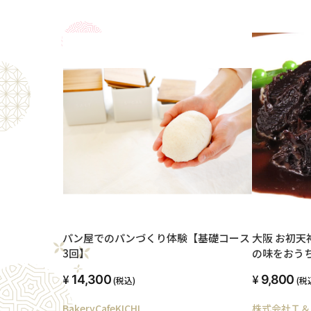
パン屋でのパンづくり体験【基礎コース
大阪 お初天
3回】
の味をおうちでも A５松阪
ビーフシチュ
14,300
9,800
(税込)
(税
詰め合わせ
BakeryCafeKICHI
株式会社Ｔ＆