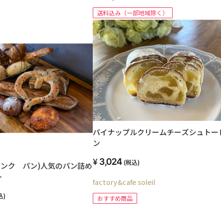
送料込み（一部地域除く）
パイナップルクリームチーズシュトー
ン
3,024
(税込)
in(サンク パン)人気のパン詰め
ト
factory&cafe soleil
込)
おすすめ商品