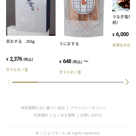
【おすすめの召し上がり方】
うなぎ塩茶
オーヴンやトースター等で温めお召し上がりく
前）
ださい。
6,000
(税
表面がきつね色になるまで加熱するとよりおい
京おする 250g
うにおする
美濃吉本店竹
しく召し上がって頂けます。
2,376
(税込)
～
648
(税込)
【解凍方法】
京するめノ里
京するめノ里
冷蔵解凍 or 常温解凍
【調理方法】
200Cのオーヴンorトースターで5〜6分加熱す
特定商取引法に基づく表記
プライバシーポリシー
る。
利用規約
よくある質問
お問い合わせ
【消費期限】
© ことよりモール all rights reserved.