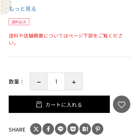
箸でもほぐれるトロトロなお肉と口いっぱいに
もっと見る
広がる旨味を存分にご堪能下さい。
赤ワインとの相性抜群です!!!
送料込み
送料や店舗概要についてはページ下部をご覧くださ
【おすすめの召し上がり方】
い。
お好みの野菜(キノコ、ブロッコリー、人参、ジ
ャガイモ)を加えてお召し上がりください。
【解凍方法】
数量：
冷蔵解凍 or 常温解凍
【調理方法】
袋からソース毎鍋に移し加熱する。
カートに入れる
お好みの野菜と共に軽く煮込みお皿に盛り付け
る。
SHARE
*煮詰めすぎるとソースが辛くなってしまうので