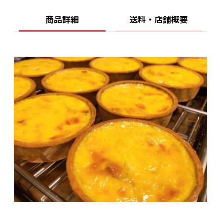
注意
お好みで岩塩や胡椒をお肉にかけてお召し上が
商品詳細
送料・店舗概要
りください。
【消費期限】
冷凍保存で約1か月持ちます。
解凍後はお早めにお召し上がりください。
【商品内容】
ビーフシチュー1袋 内容量200g(お肉約100g)×2
個入り
【原材料】
松阪牛、トマト、トマトベースト、ニンニク、
仔牛のだし、