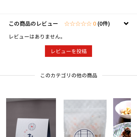
赤ワイン、玉ネギ、人参、セロリ、小麦粉、バ
ター、塩、胡椒
この商品のレビュー
☆☆☆☆☆ 0
(0件)
【商品名】
レビューはありません。
ペーコンと6種チーズの口どけキッシュ
レビューを投稿
【商品説明】
卵黄とたっぷりの生クリームを使用し、固まる
このカテゴリの他の商品
か固まらないかギリギリの
配合で焼き上げたクリーミーな6種類のチーズ入
りキッシュです。
キッシュのイメージが覆る程とろっとろに仕上
げています。
ワインのアテはもちろんのこと朝食や小腹が空
いた夜食にお召し上がり下さい。