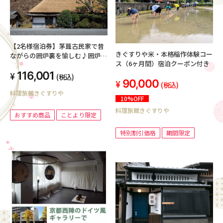
【2名様宿泊券】茅葺古民家で昔
きぐすりや米・本格稲作体験コー
ながらの囲炉裏を愉しむ♪囲炉裏
ス（6ヶ月間）宿泊クーポン付き
で地鶏鍋【１泊２食付】
116,001
(税込)
90,000
(税込)
料理旅館きぐすりや
10%OFF
料理旅館きぐすりや
おすすめ商品
ことより限定
特別割引価格
期間限定