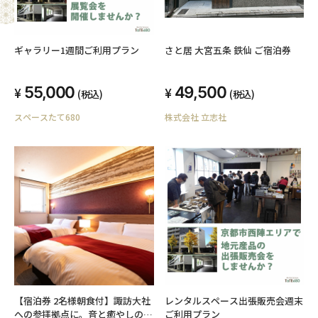
ギャラリー1週間ご利用プラン
さと居 大宮五条 鉄仙 ご宿泊券
55,000
49,500
(税込)
(税込)
スペースたて680
株式会社 立志社
【宿泊券 2名様朝食付】諏訪大社
レンタルスペース出張販売会週末
への参拝拠点に。音と癒やしの
ご利用プラン