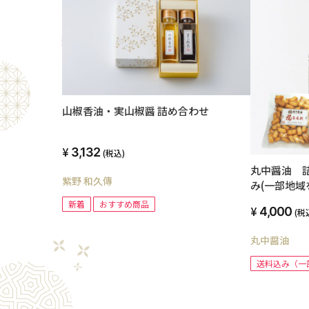
山椒香油・実山椒醤 詰め合わせ
3,132
(税込)
丸中醤油 
紫野 和久傳
み(一部地域
新着
おすすめ商品
4,000
(税
丸中醤油
送料込み（一