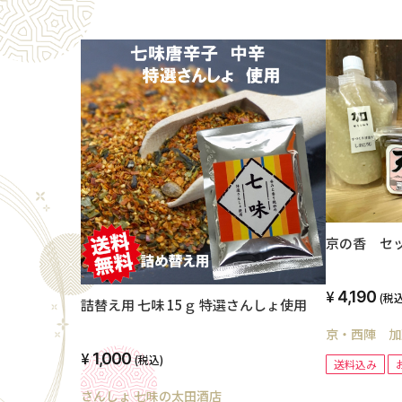
京の香 セ
4,190
(税込
詰替え用 七味 15ｇ 特選さんしょ使用
京・西陣 加
1,000
(税込)
送料込み
さんしょ 七味の太田酒店