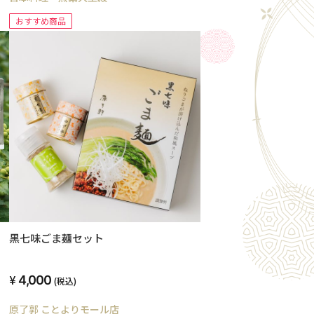
おすすめ商品
セ
黒七味ごま麺セット
4,000
(税込)
原了郭 ことよりモール店