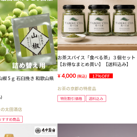
お茶スパイス「食べる茶」３個セット
【お得なまとめ買い】【送料込み】
4,000
17%OFF
(税込)
山椒 5ｇ 石臼挽き 和歌山県
お茶の京都の特産品
)
特別割引価格
送料込み
味の太田酒店
おすすめ商品