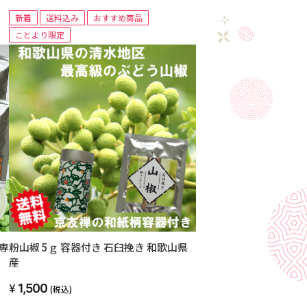
新着
送料込み
おすすめ商品
ことより限定
粉山椒 5ｇ 容器付き 石臼挽き 和歌山県
産
1,500
(税込)