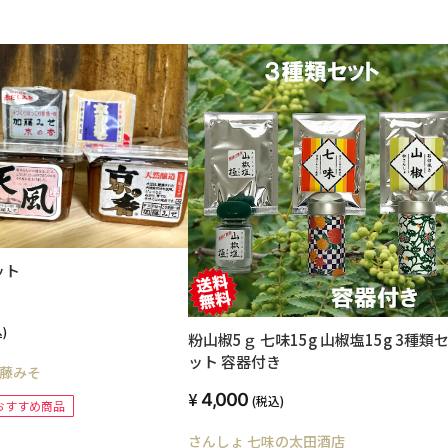
ット
)
粉山椒5ｇ 七味15g 山椒塩15g 3種類
ット 容器付き
藤みそ
4,000
(税込)
おすすめ商品
さんしょ 七味の太田酒店