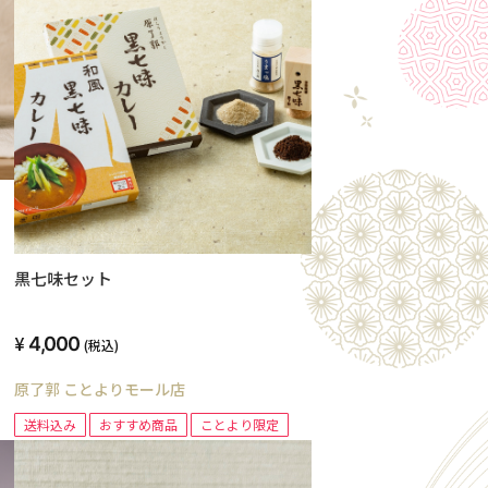
黒七味セット
4,000
(税込)
原了郭 ことよりモール店
送料込み
おすすめ商品
ことより限定