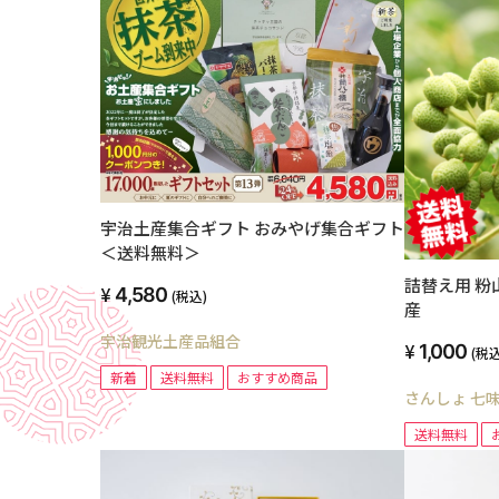
宇治土産集合ギフト おみやげ集合ギフト
＜送料無料＞
詰替え用 粉
4,580
(税込)
産
宇治観光土産品組合
1,000
(税込
新着
送料無料
おすすめ商品
さんしょ 七
送料無料