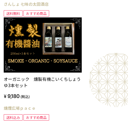
さんしょ 七味の太田酒店
送料無料
おすすめ商品
オーガニック 燻製有機こいくちしょう
ゆ3本セット
9,180
(税込)
燻煙広場ｐａｃｅ
送料込み
おすすめ商品