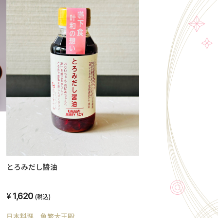
とろみだし醬油
1,620
(税込)
日本料理 魚繁大王殿