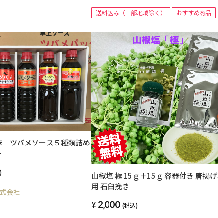
送料込み（一部地域除く）
おすすめ商品
味 ツバメソース５種類詰め
ト
)
山椒塩 極 15ｇ＋15ｇ 容器付き 唐揚げ専
用 石臼挽き
式会社
2,000
(税込)