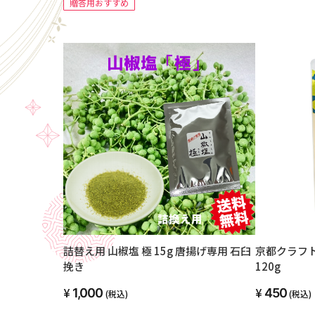
贈答用おすすめ
詰替え用 山椒塩 極 15g 唐揚げ専用 石臼
京都クラフ
挽き
120g
1,000
450
(税込)
(税込)