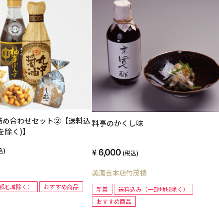
詰め合わせセット②【送料込
料亭のかくし味
を除く)】
込)
6,000
(税込)
美濃吉本店竹茂楼
部地域除く）
おすすめ商品
新着
送料込み（一部地域除く）
おすすめ商品