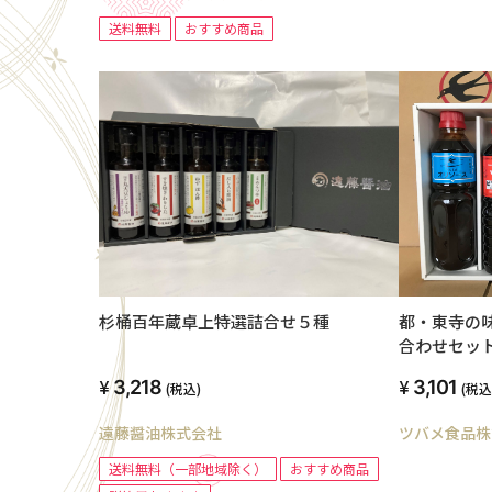
送料無料
おすすめ商品
杉桶百年蔵卓上特選詰合せ５種
都・東寺の
合わせセッ
3,218
3,101
(税込)
(税込
遠藤醤油株式会社
ツバメ食品株
送料無料（一部地域除く）
おすすめ商品