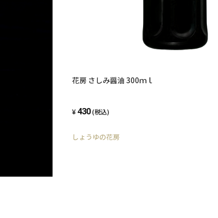
花房 さしみ醤油 300ｍｌ
430
(税込)
しょうゆの花房