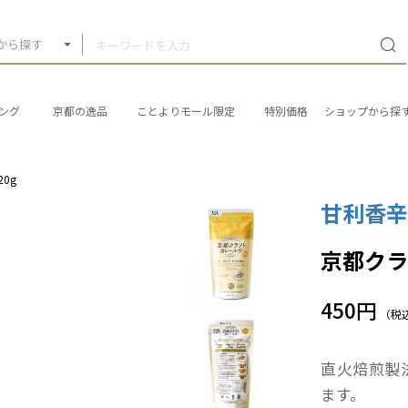
から探す
ング
京都の逸品
ことよりモール限定
特別価格
ショップから探
0g
甘利香
京都クラ
450円
（税
直火焙煎製
ます。