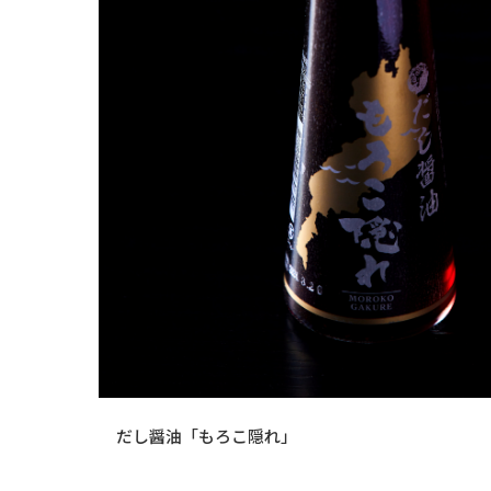
だし醤油「もろこ隠れ」