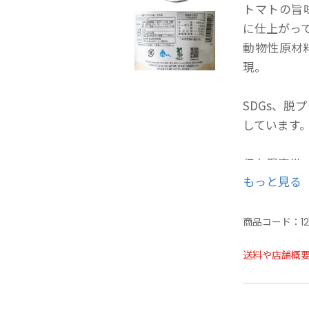
トマトの旨
に仕上がっ
動物性原材
現。
SDGs、
しています
保存温度帯
もっと見る
賞味期限：5
商品コード：
1
送料や店舗概