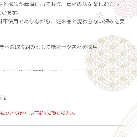
味と酸味が素直に出ており、素材の味を楽しむカレー
ています。
料不使用でありながら、従来品と変わらない深みを実
脱プラへの取り組みとして紙マーク包材を採用
。
：多湿を避け冷暗所に保管してください。
44日
2159
要についてはページ下部をご覧ください。