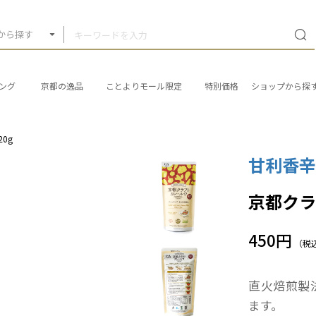
から探す
ング
京都の逸品
ことよりモール限定
特別価格
ショップから探
0g
甘利香
京都クラ
450円
（税
直火焙煎製
ます。