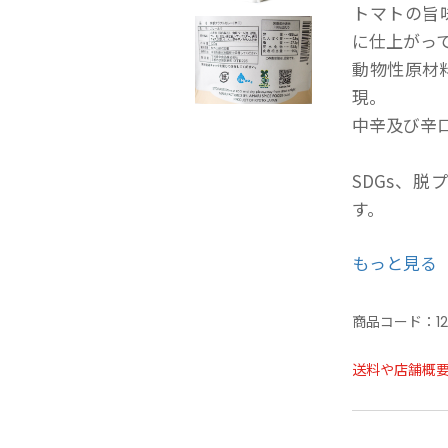
トマトの旨
に仕上がっ
動物性原材
現。
中辛及び辛
SDGs、
す。
もっと見る
保存温度帯
賞味期限：5
商品コード：
1
送料や店舗概