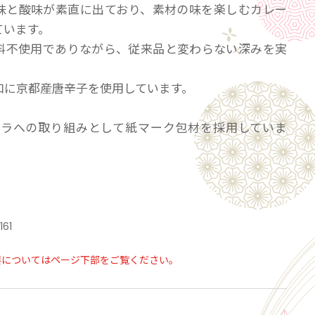
味と酸味が素直に出ており、素材の味を楽しむカレー
ています。
料不使用でありながら、従来品と変わらない深みを実
口に京都産唐辛子を使用しています。
脱プラへの取り組みとして紙マーク包材を採用していま
：多湿を避け冷暗所に保管してください。
44日
2161
要についてはページ下部をご覧ください。