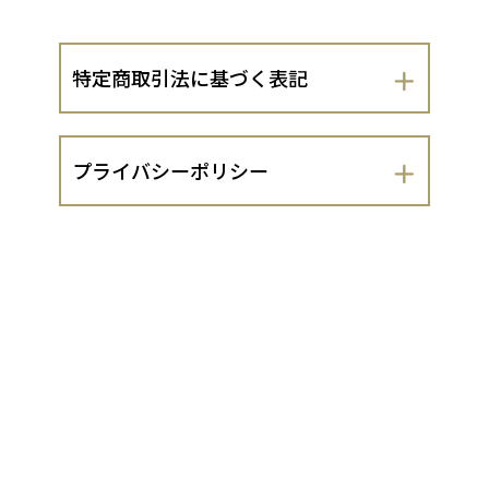
特定商取引法に基づく表記
会社名
プライバシーポリシー
株式会社 大原の里
株式会社 大原の里（以下、当出店者と
運営責任者
いいます。）は、 お客さまの個人情報の
取扱いについて、以下のとおりプライバ
山本和博
シーポリシーを定めます。
１．法令遵守
住所
当出店者は、個人情報の保護に関する法
京都府京都市左京区大原草生町31
律（平成15年法律第57号。以下「個人情
報保護法」といいます。）及び同法に基
づく政令・規則並びに関係するガイドラ