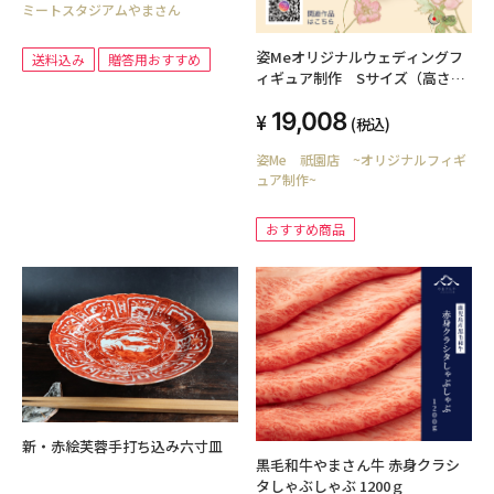
ミートスタジアムやまさん
姿Meオリジナルウェディングフ
送料込み
贈答用おすすめ
ィギュア制作 Sサイズ（高さ6
ｃｍ）
19,008
(税込)
姿Me 祇園店 ~オリジナルフィギ
ュア制作~
おすすめ商品
新・赤絵芙蓉手打ち込み六寸皿
黒毛和牛やまさん牛 赤身クラシ
タしゃぶしゃぶ 1200ｇ