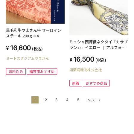
黒毛和牛やまさん牛 サーロイン
ステーキ 200ｇ×4
ミュシャ西陣織ネクタイ「カサブ
16,600
ランカ」イエロー ｜ アルフォン
(税込)
ス・ミュシャとのコラボグッズ
16,500
ミートスタジアムやまさん
(税込)
河瀬満織物株式会社
送料込み
贈答用おすすめ
新着
おすすめ商品
1
2
3
4
5
NEXT