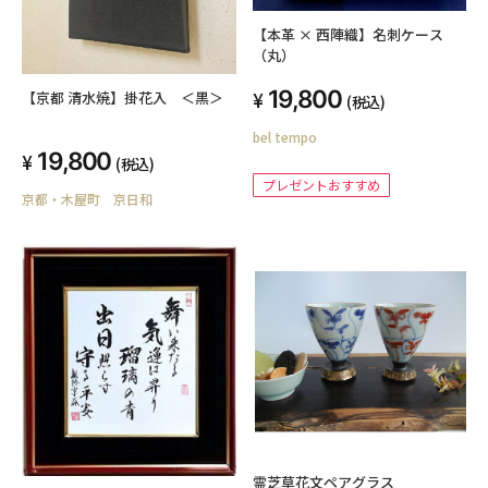
【本革 × 西陣織】名刺ケース
（丸）
19,800
【京都 清水焼】掛花入 ＜黒＞
(税込)
bel tempo
19,800
(税込)
プレゼントおすすめ
京都・木屋町 京日和
霊芝草花文ペアグラス