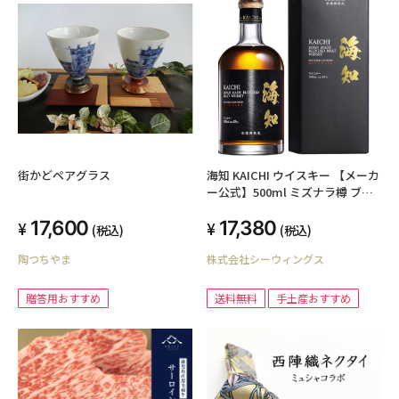
街かどペアグラス
海知 KAICHI ウイスキー 【メーカ
ー公式】500ml ミズナラ樽 ブレ
ンデッドウイスキー 箱入り【ギ
17,600
17,380
フト プレゼントにも最適】
(税込)
(税込)
陶つちやま
株式会社シーウィングス
贈答用おすすめ
送料無料
手土産おすすめ