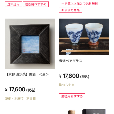
一定額以上購入で送料無料
送料込み
贈答用おすすめ
おすすめ商品
青泥ペアグラス
【京都 清水焼】陶額 ＜黒＞
17,600
(税込)
陶つちやま
17,600
(税込)
贈答用おすすめ
京都・木屋町 京日和