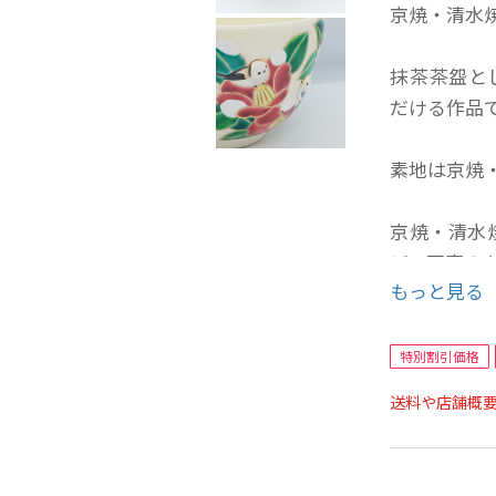
京焼・清水
抹茶茶盌と
だける作品
素地は京焼
京焼・清水
ど、写真の
もっと見る
※基本的に
1週間から
特別割引価格
ます。
送料や店舗概
お急ぎの場
※日本の京