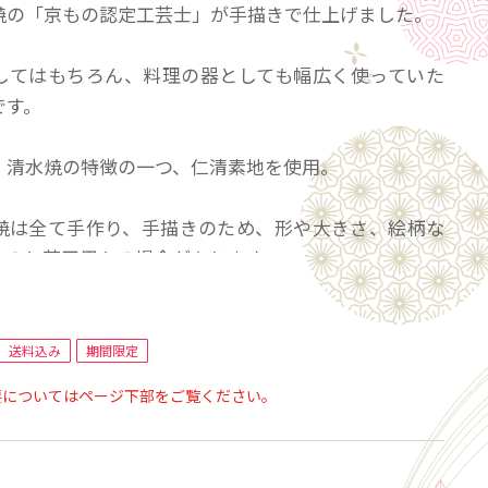
焼の「京もの認定工芸士」が手描きで仕上げました。
してはもちろん、料理の器としても幅広く使っていた
です。
・清水焼の特徴の一つ、仁清素地を使用。
焼は全て手作り、手描きのため、形や大きさ、絵柄な
ものと若干異なる場合があります。
受注生産になります。
3ヶ月と、その時の在庫数に応じて製作日数が変わり
送料込み
期間限定
要についてはページ下部をご覧ください。
合はご相談ください。出来るだけ対応いたします。
都で、古くから伝わる伝統工芸の技術で描かれていま