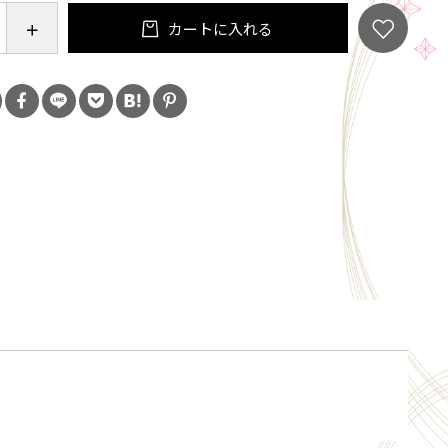
カートに入れる
具を使っているので、強い酸に触れさせないでくださ
体などを入れて放置しないでください。
㎜ 高さ：75㎜