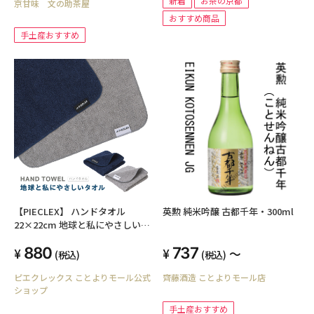
新着
お茶の京都
京甘味 文の助茶屋
おすすめ商品
手土産おすすめ
【PIECLEX】 ハンドタオル
英勲 純米吟醸 古都千年・300ml
22×22cm 地球と私にやさしいタ
オル
880
737
～
(税込)
(税込)
ピエクレックス ことよりモール公式
齊藤酒造 ことよりモール店
ショップ
手土産おすすめ