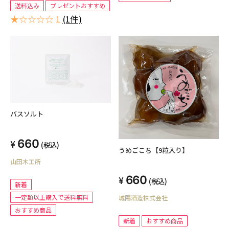
送料込み
プレゼントおすすめ
★☆☆☆☆ 1
(1件)
バスソルト
660
(税込)
うめごこち【9粒入り】
山田木工所
660
(税込)
新着
一定額以上購入で送料無料
城陽酒造株式会社
おすすめ商品
新着
おすすめ商品