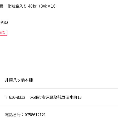
橋 化粧箱入り 48枚（3枚×16
(税込)
商品
井筒八ッ橋本舗
〒616-8312 京都市右京区嵯峨野清水町15
電話番号：0758612121