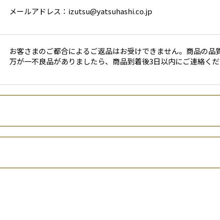
メールアドレス：izutsu@yatsuhashi.co.jp
お客さまのご都合によるご返品はお受けできません。商品の品
万が一不良品がありましたら、商品到着後3日以内にご連絡くだ
株式会社井筒八ッ橋本舗
木下 貴史
者といいます。）は、 お客さまの個人情報の取扱いについて、以下
京都府京都市右京区嵯峨野清水町15