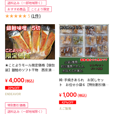
送料込み（一部地域除く）
おすすめ商品
ことより限定
★★★★★ 5
(1件)
★ことよりモール限定価格【個包
装】銀鮭のソフト干物 西京漬
5切セット
4,000
純･手焼きあられ お試しセッ
(税込)
ト お任せ小袋６【特別割引価
20%OFF
格】【ゆうパケット】【送料無
1,000
ENDEAVOR
料】【A4サイズのポスト投函】
(税込)
43%OFF
特別割引価格
えご製菓
送料込み（一部地域除く）