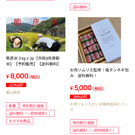
送料無料
熊彦米５㎏ｘ2p【令和8年産新
米】【予約販売】【送料無料】
お肉ソムリエ監修！塩タンネギ包
8,000
み 送料無料！
(税込)
11%OFF
5,000
(税込)
嵐山熊彦
29%OFF
お肉ソムリエのいる精肉店ABCフー
新着
特別割引価格
ズ
送料無料（一部地域除く）
おすすめ商品
特別割引価格
送料無料（一部地域除く）