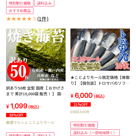
特別割引価格
送料込み
おすすめ商品
★★★★★ 5
(1件)
★ことよりモール限定価格【骨取
り】【個包装】トロサバのソフト
訳あり50枚 全型 国産【 おかげさ
干物 無添加塩 10切セット
まで 累計10,000袋 販売！ 】 国産
6,000
(税込)
焼き海苔 焼き海苔50枚 チャッ
1,099
21%OFF
ク付き 賞味期限：出荷日より
(税込)
180日以上
ENDEAVOR
30%OFF
厳選マルシェ ことよりモール
特別割引価格
送料込み（一部地域除く）
特別割引価格
送料込み