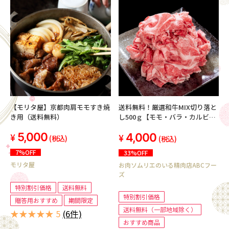
【モリタ屋】京都肉肩モモすき焼
送料無料！厳選和牛MIX切り落と
き用（送料無料）
し500ｇ【モモ・バラ・カルビ・
ロース】冷凍
5,000
4,000
(税込)
(税込)
7%OFF
33%OFF
モリタ屋
お肉ソムリエのいる精肉店ABCフー
ズ
特別割引価格
送料無料
特別割引価格
贈答用おすすめ
期間限定
送料無料（一部地域除く）
★★★★★ 5
(6件)
おすすめ商品