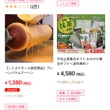
ことより限定
★★★☆☆ 3
(2件)
宇治土産集合ギフト おみやげ集
合ギフト＜送料無料＞
【ことよりモール限定商品】プレ
4,580
ーンバウムクーヘン
(税込)
1,380
宇治観光土産品組合
(税込)
8%OFF
新着
送料無料
ハセイチ珈琲
おすすめ商品
特別割引価格