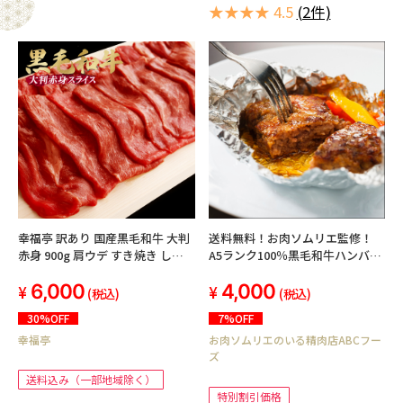
★★★★ 4.5
(2件)
幸福亭 訳あり 国産黒毛和牛 大判
送料無料！お肉ソムリエ監修！
赤身 900g 肩ウデ すき焼き しゃ
A5ランク100％黒毛和牛ハンバー
ぶしゃぶ 牛肉 切り落とし 和牛 肉
グ140ｇ×6
6,000
4,000
(300g×3)
(税込)
(税込)
30%OFF
7%OFF
幸福亭
お肉ソムリエのいる精肉店ABCフー
ズ
送料込み（一部地域除く）
特別割引価格