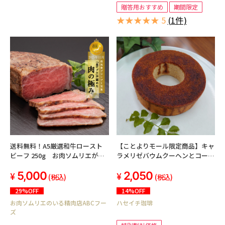
贈答用おすすめ
期間限定
★★★★★ 5
(1件)
【ことよりモール限定商品】キャ
送料無料！A5厳選和牛ロースト
ラメリゼバウムクーヘンとコーヒ
ビーフ 250g お肉ソムリエが監
ー5パックのセット
修した全国人気ランキング１位を
2,050
5,000
獲得した実績あり！
(税込)
(税込)
14%OFF
29%OFF
ハセイチ珈琲
お肉ソムリエのいる精肉店ABCフー
ズ