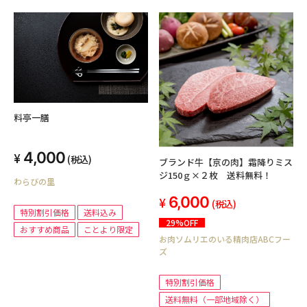
料亭一膳
4,000
(税込)
ブランド牛【京の肉】霜降りミス
ジ150ｇ×２枚 送料無料！
わらびの里
6,000
(税込)
特別割引価格
送料込み
29%OFF
おすすめ商品
ことより限定
お肉ソムリエのいる精肉店ABCフー
ズ
特別割引価格
送料無料（一部地域除く）