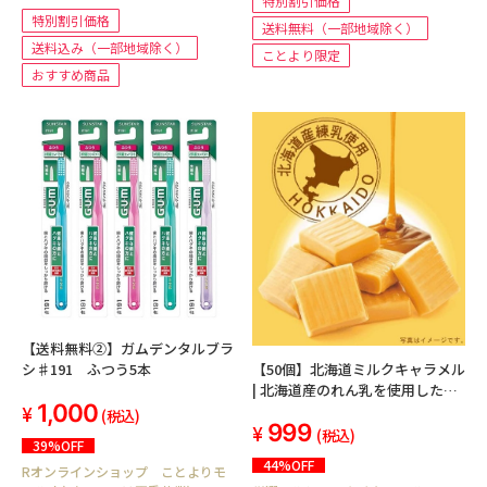
特別割引価格
特別割引価格
送料無料（一部地域除く）
送料込み（一部地域除く）
ことより限定
おすすめ商品
【送料無料②】ガムデンタルブラ
【50個】北海道ミルクキャラメル
シ♯191 ふつう5本
| 北海道産のれん乳を使用したこ
1,000
くのある味。
(税込)
999
(税込)
39%OFF
44%OFF
Rオンラインショップ ことよりモ