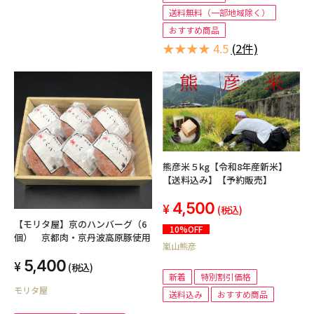
送料無料（一部地域除く）
おすすめ商品
★★★★ 4.5
(2件)
熊彦米５kg【令和8年産新米】
【送料込み】【予約販売】
4,500
(税込)
【モリタ屋】京のハンバーグ（6
10%OFF
個） 京都肉・京丹波高原豚使用
嵐山熊彦
5,400
(税込)
新着
特別割引価格
モリタ屋
送料込み
おすすめ商品