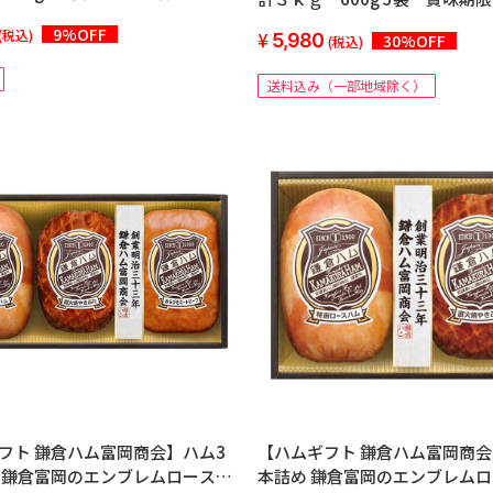
り30日以上
9%OFF
(税込)
5,980
30%OFF
(税込)
送料込み（一部地域除く）
フト 鎌倉ハム富岡商会】ハム3
【ハムギフト 鎌倉ハム富岡商会
 鎌倉富岡のエンブレムロースや
本詰め 鎌倉富岡のエンブレム