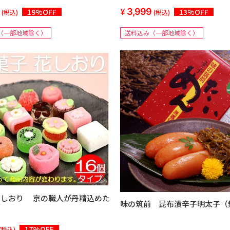
らびきミートローフ3本詰め
ぶた
3,999
19%OFF
13%OFF
(税込)
(税込)
（一部地域除く）
送料込み（一部地域除く）
花しおり 京の職人が丹精込めた
味の筑前 昆布漬辛子明太子（
17%OFF
(税込)