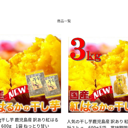
商品一覧
0g干し芋 鹿児島産 訳あり紅はる
人気の干し芋鹿児島産 訳あり
 600g 1袋 ねっとり甘い
計３ｋｇ 600g 5袋 賞味期限