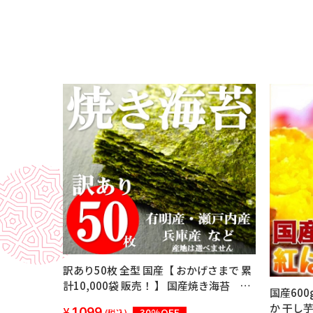
訳あり50枚 全型 国産【 おかげさまで 累
計10,000袋 販売！ 】 国産焼き海苔 焼
国産60
き海苔50枚 チャック付き 賞味期限：出
か 干し芋
1,099
30%OFF
(税込)