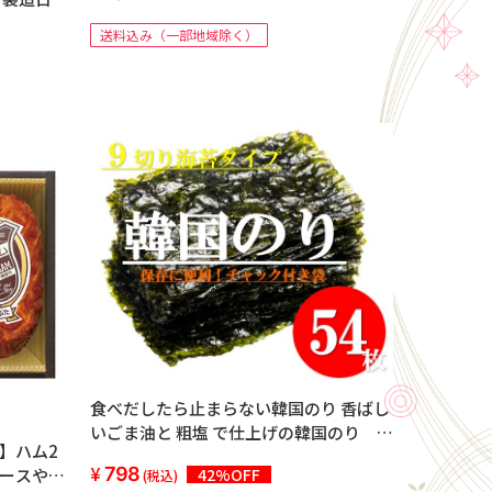
送料込み（一部地域除く）
食べだしたら止まらない韓国のり 香ばし
いごま油と 粗塩 で仕上げの韓国のり 9
】ハム2
枚切り 54枚
798
42%OFF
ロースやき
(税込)