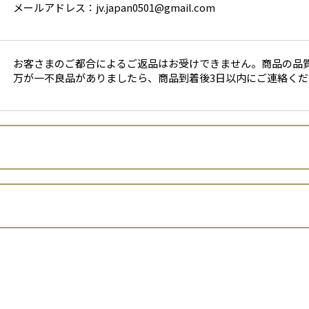
メールアドレス：jv.japan0501@gmail.com
お客さまのご都合によるご返品はお受けできません。商品の品
万が一不良品がありましたら、商品到着後3日以内にご連絡くだ
J-V GLOBAL合同会社
山崎 俊孝
店者といいます。）は、 お客さまの個人情報の取扱いについて、以下
京都府京都市南区上鳥羽南島田町1番地
（平成15年法律第57号。以下「個人情報保護法」といいます。