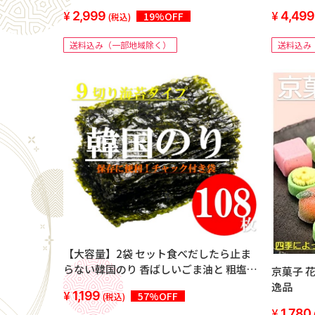
きぶたあ
2,999
4,499
19%OFF
(税込)
送料込み（一部地域除く）
送料込み
【大容量】2袋 セット食べだしたら止ま
らない韓国のり 香ばしいごま油と 粗塩
京菓子 
で仕上げの韓国のり 9枚切り108枚
逸品
1,199
57%OFF
(税込)
（54枚×2袋）
1,780