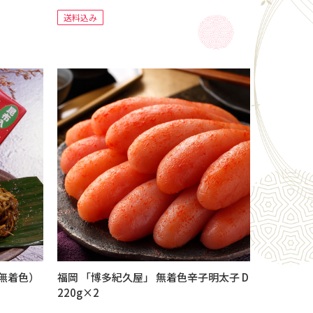
送料込み
無着色）
福岡 「博多紀久屋」 無着色辛子明太子 D
220g×2