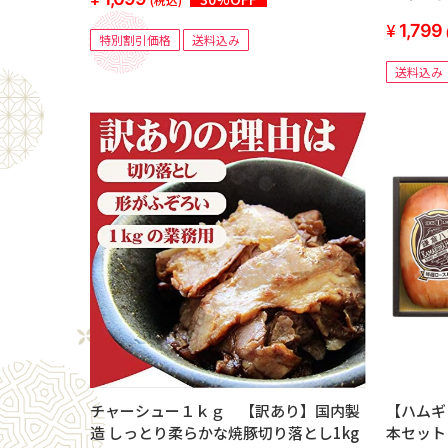
荷日より180日以上
1,799
特別割引価格
送料込み
送料込み
チャーシュー１ｋｇ 【訳あり】国内製
【ハムギ
造 しっとり柔らかな焼豚切り落とし1kg
本セット