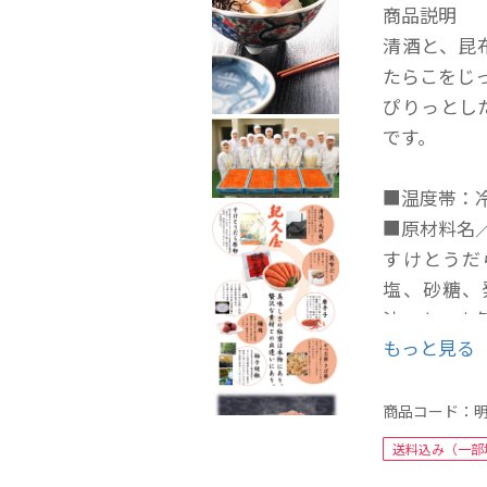
商品説明
清酒と、昆
たらこをじ
ぴりっとし
です。
■温度帯：
■原材料名
すけとうだ
塩、砂糖、
油、かつお
もっと見る
ス、ほうじ茶
調整剤、ナイ
麦・かに・
商品コード：
■保存方法：
送料込み（一部