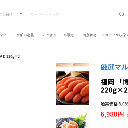
から探す
ング
京都の逸品
ことよりモール限定
特別価格
ショップから探
D 220g×2
厳選マル
福岡 「
220g×2
通常価格
8,0
6,980円