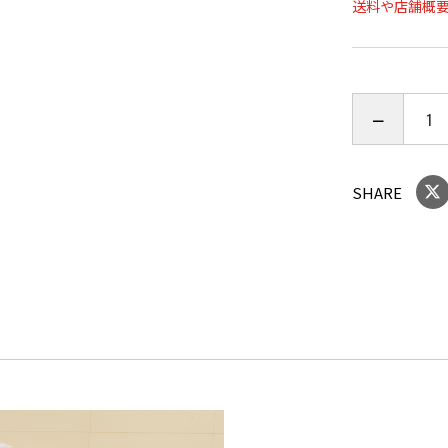
送料や店舗概
■賞味期限：
■規格：無着
■サイズ(mm
SHARE