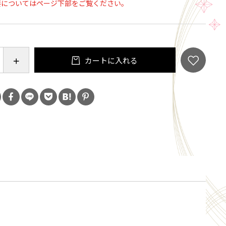
要についてはページ下部をご覧ください。
出荷日より60日
色辛子明太子220g×2
)：145×210×70
カートに入れる