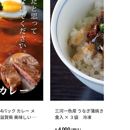
4パック カレー メ
三河一色産 うなぎ蒲焼き きざみ 50g（
 滋賀県 美味しい ギ
食入 × ３袋 冷凍
ルメお店の味 高級レト
4,000
いしがうれしが
(税込)