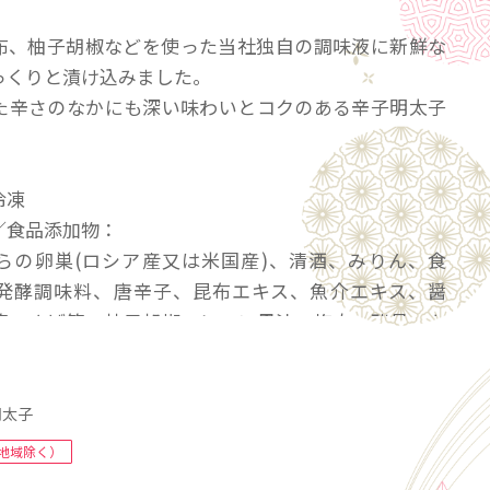
布、柚子胡椒などを使った当社独自の調味液に新鮮な
っくりと漬け込みました。
た辛さのなかにも深い味わいとコクのある辛子明太子
冷凍
／食品添加物：
らの卵巣(ロシア産又は米国産)、清酒、みりん、食
発酵調味料、唐辛子、昆布エキス、魚介エキス、醤
節、さば節、柚子胡椒、レモン果汁、梅肉、酵母エキ
／調味料(アミノ酸等)、酸化防止剤(ビタミンC)、pH
アシン、酵素、発色剤(亜硝酸Na)、酒精、(一部に小
大豆・さば・鶏肉を含む)
明太子
-14℃以下で保存してください。
地域除く）