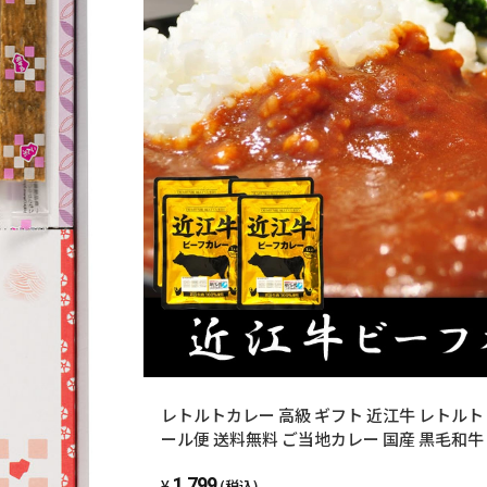
レトルトカレー 高級 ギフト 近江牛 レトルト 
ール便 送料無料 ご当地カレー 国産 黒毛和牛
フト 防災 備蓄 台風対策 備え 和牛 お礼 グ
1,799
ルトカレー 近江牛カレー お土産 贈り物 お
(税込)