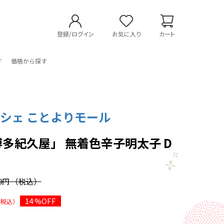
登録/ログイン
お気に入り
カート
す
価格から探す
シェ ことよりモール
博多紀久屋」 無着色辛子明太子 D
89円
（税込）
14 %OFF
（税込）