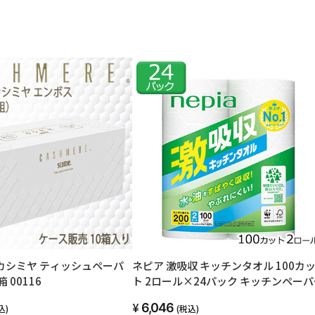
カシミヤ ティッシュペーパ
ネピア 激吸収 キッチンタオル 100カ
箱 00116
ト 2ロール×24パック キッチンペーパ
00774
6,046
込)
(税込)