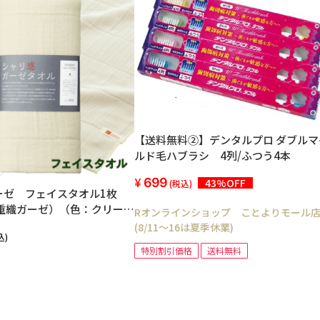
【送料無料②】デンタルプロ ダブルマ
ルド毛ハブラシ 4列/ふつう4本
699
43%OFF
(税込)
ーゼ フェイスタオル1枚
四重織ガーゼ）（色：クリー
Rオンラインショップ ことよりモール
(8/11～16は夏季休業)
込)
特別割引価格
送料無料