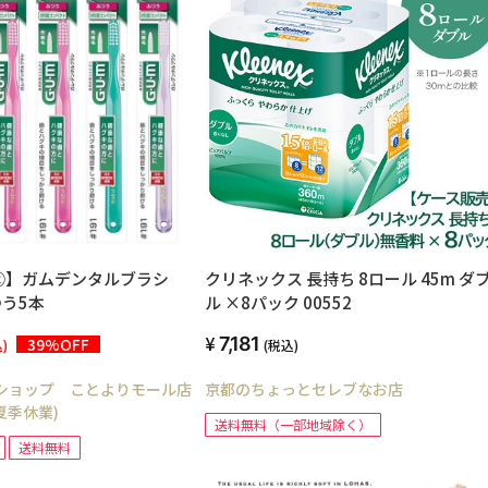
②】ガムデンタルブラシ
クリネックス 長持ち 8ロール 45m ダ
つう5本
ル ×8パック 00552
7,181
39%OFF
)
(税込)
ショップ ことよりモール店
京都のちょっとセレブなお店
は夏季休業)
送料無料（一部地域除く）
送料無料