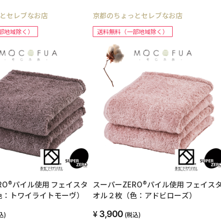
とセレブなお店
京都のちょっとセレブなお店
部地域除く）
送料無料（一部地域除く）
RO®パイル使用 フェイスタ
スーパーZERO®パイル使用 フェイス
色：トワイライトモーヴ）
オル２枚（色：アドビローズ）
3,900
込)
(税込)