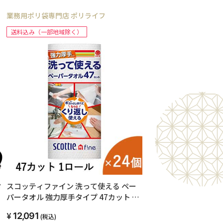
業務用ポリ袋専門店 ポリライフ
送料込み（一部地域除く）
タ
スコッティファイン 洗って使える ペー
パータオル 強力厚手タイプ 47カット 1
ロール×24個 00773
12,091
(税込)