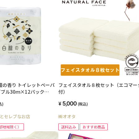
檀の香り トイレットペーパ
フェイスタオル８枚セット（エコマー
ダブル30ｍ×12パック
付）
5,000
込)
(税込)
とセレブなお店
㈱オオタ
部地域除く）
送料込み
おすすめ商品