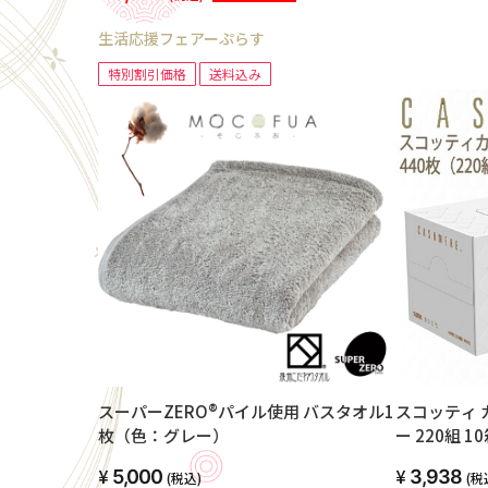
生活応援フェアーぷらす
特別割引価格
送料込み
スーパーZERO®パイル使用 バスタオル1
スコッティ 
枚（色：グレー）
ー 220組 10
5,000
3,938
(税込)
(税