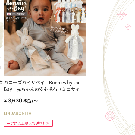
ク
バニーズバイザベイ｜Bunnies by the
Bay｜赤ちゃんの安心毛布（ミニサイ
ズ）｜赤ちゃんへの初めてのプレゼント
3,630
～
(税込)
に。出産祝い、ファーストトイ、男の子
にも女の子にも喜ばれるおしゃれなギフ
LINDABONITA
ト
一定額以上購入で送料無料