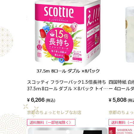
スコッティ フラワーパック1.5倍長持ち
四国特紙 白
37.5ｍ 8ロール ダブル ×8パック トイレ
ー 4ロール
ットペーパー 00644
00204
6,266
5,808
(税込)
(税
京都のちょっとセレブなお店
京都のちょっ
送料無料（一部地域除く）
送料無料（一