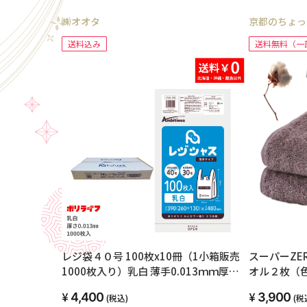
㈱オオタ
京都のちょっ
送料込み
送料無料（一
レジ袋４０号 100枚x10冊（1小箱販売
スーパーZE
1000枚入り）乳白 薄手0.013ｍｍ厚
オル２枚（
TSK-40-1kb
4,400
3,900
(税込)
(税