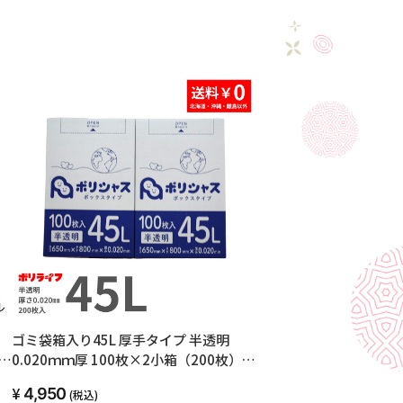
ッ
ゴミ袋箱入り45L 厚手タイプ 半透明
ー
0.020ｍｍ厚 100枚×2小箱（200枚）
BOX-535-2kb
4,950
(税込)