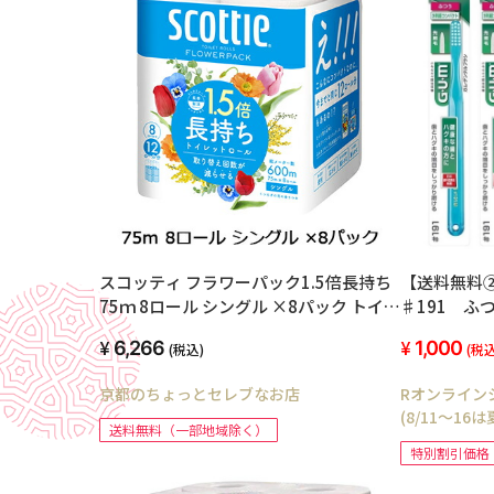
スコッティ フラワーパック1.5倍長持ち
【送料無料
75ｍ 8ロール シングル ×8パック トイレ
♯191 ふ
ットペーパー 00642
6,266
1,000
(税込)
(税込
京都のちょっとセレブなお店
Rオンライン
(8/11～16
送料無料（一部地域除く）
特別割引価格