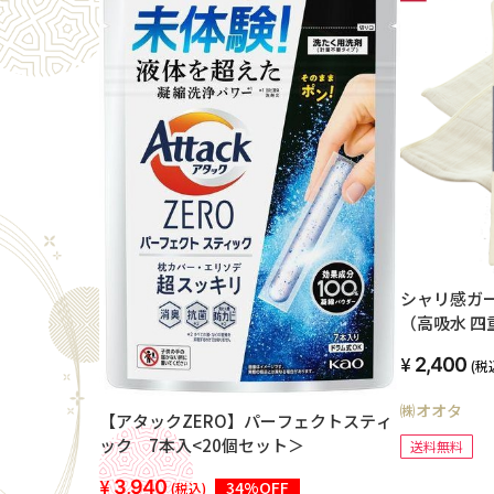
シャリ感ガ
（高吸水 
ム）
2,400
(税
㈱オオタ
【アタックZERO】パーフェクトスティ
ック 7本入<20個セット＞
送料無料
3,940
34%OFF
(税込)