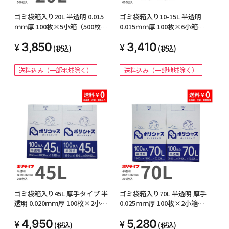
ゴミ袋箱入り20L 半透明 0.015
ゴミ袋箱入り10-15L 半透明
ｍｍ厚 100枚×5小箱（500枚）
0.015ｍｍ厚 100枚×6小箱
BOX-230-5kb
（600枚）BOX-180-6kb
3,850
3,410
(税込)
(税込)
送料込み（一部地域除く）
送料込み（一部地域除く）
ゴミ袋箱入り45L 厚手タイプ 半
ゴミ袋箱入り70L 半透明 厚手
透明 0.020ｍｍ厚 100枚×2小箱
0.025ｍｍ厚 100枚×2小箱
（200枚）BOX-535-2kb
（200枚）BOX-735-2kb
4,950
5,280
(税込)
(税込)