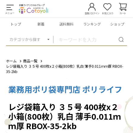
メニュー
登録/ログイン
お気に入り
カート
トップ
新着
送料無料
ランキング
ショップ
カテゴリから探す
ホーム
商品一覧
レジ袋箱入り ３５号 400枚x２小箱(800枚）乳白 薄手0.011ｍｍ厚 RBOX-
35-2kb
業務用ポリ袋専門店 ポリライフ
1
/
7
レジ袋箱入り ３５号 400枚x２
小箱(800枚）乳白 薄手0.011ｍ
ｍ厚 RBOX-35-2kb