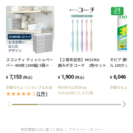
スコッティ ティッシュペー
【２周年記念】MISOKA
ネピア 激吸
パー 400枚 (200組) 5箱×12
歯みがきコーチ 2色セット
ル 100カット
パック scottie 00115
パック キッ
7,153
1,900
00774
6,046
(税込)
(税込)
(税
京都のちょっとセレブなお店
MISOKA公式Shop
京都のちょっ
★★★★★ 5
(1件)
Cotoyoli(ことより)店
特定商取引法に基づく表記
プライバシーポリシー