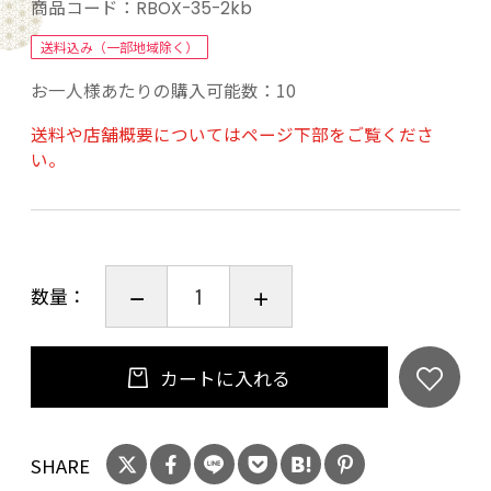
★ココがおススメ★
商品コード：
RBOX-35-2kb
毎日使う頻度の高いレジ袋が箱入りで登場！
送料込み（一部地域除く）
箱入りなので場所取らず、収納にも便利！
お一人様あたりの購入可能数：10
立てに使用しても横に使用しても重ねても便利で
す。
送料や店舗概要についてはページ下部をご覧くださ
い。
エンボス加工なので取だしやすい。
１枚ずつ取り出せて使いやすい。
レジ袋には西日本サイズと東日本サイズがある
ってご存じでしたか？こちらのサイズは西日本
数量：
では35号、東日本では20号となります。当社独
自の配合で薄くても丈夫なレジ袋です。レジ袋の
カートに入れる
有料化に伴い無料もらえなくなってきてます
ね！毎日のお買い物や、お部屋用のゴミ箱など
に便利なサイズとなってます。500mmのペット
SHARE