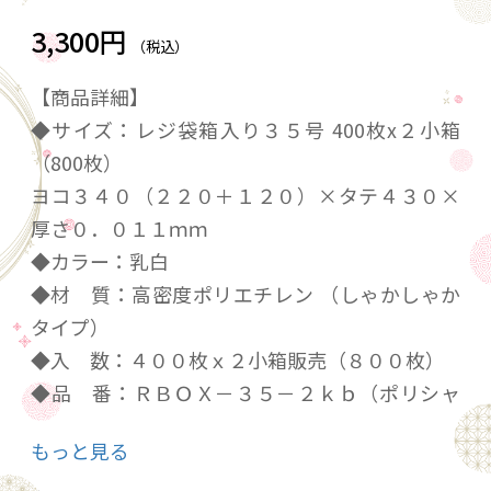
3,300円
（税込）
【商品詳細】
◆サイズ：レジ袋箱入り３５号 400枚x２小箱
（800枚）
ヨコ３４０（２２０＋１２０）×タテ４３０×
厚さ０．０１１ｍｍ
◆カラー：乳白
◆材 質：高密度ポリエチレン （しゃかしゃか
タイプ）
◆入 数：４００枚ｘ２小箱販売（８００枚）
◆品 番：ＲＢＯＸ－３５－２ｋｂ（ポリシャ
ス）
もっと見る