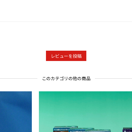
ちらのお店
痛めること
持ちさせた
購入者さん
きれいにな
レビューを投稿
正絹の夏物
だけ落ちて
着物洗いは
このカテゴリの他の商品
く季節でも
購入者さん
シルク製品
シルク製品