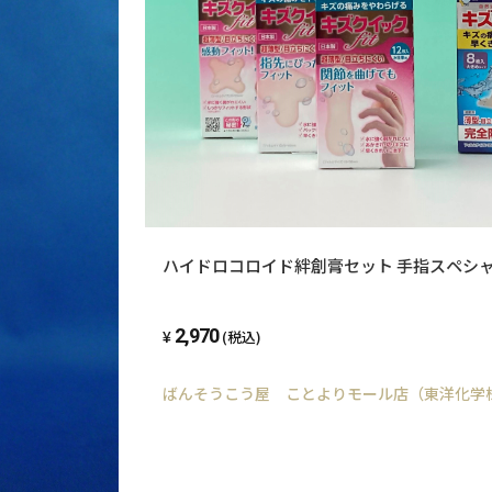
の商品のリ
パジャマや
購入者さん
期待大です
ここ数年着
そこで、少
しました。
ハイドロコロイド絆創膏セット 手指スペシ
まだ到着し
いので−☆
2,970
(税込)
購入者さん
ばんそうこう屋 ことよりモール店（東洋化学
注文の翌日
他の方のレ