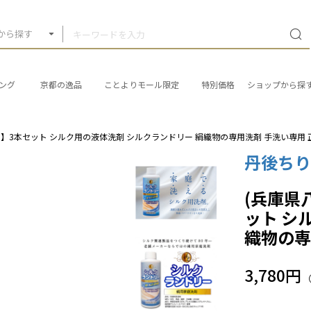
から探す
ング
京都の逸品
ことよりモール限定
特別価格
ショップから探
】3本セット シルク用の液体洗剤 シルクランドリー 絹織物の専用洗剤 手洗い専用 正
丹後ち
(兵庫県
ット シ
織物の専
3,780円