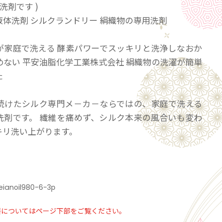
洗剤です )
液体洗剤 シルクランドリー 絹織物の専用洗剤
が家庭で洗える 酵素パワーでスッキリと洗浄しなおか
めない 平安油脂化学工業株式会社 絹織物の洗濯が簡単
た
続けたシルク専門メ－カ－ならではの、家庭で洗える
洗剤です。 繊維を痛めず、シルク本来の風合いも変わ
キリ洗い上がります。
平安油脂工業は繊維関係油剤の専門メーカーです。
を生かして、今までなかったシルク専門の洗剤を開発
た。
eianoil980-6-3p
によって開発されました「シルクランドリー」は、皆
要についてはページ下部をご覧ください。
シルク衣類を風合い柔らかなままに