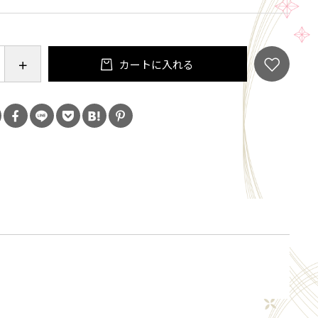
あげことのできる液体洗剤です。
濯用合成洗剤
カートに入れる
面活性剤30%・アルコール系陰性イオン・脂肪酸・酵素
洗濯
/水1Ｌに対して2.5ml(キャップ半分)を使用してくだ
--------------------------
声)
剤ならコレ！
らシルク製品を着ていて、もうかなり長いことこの洗
てます。
のお店で置いてあったのがなくなってしまい、以降こ