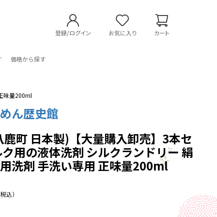
登録/ログイン
お気に入り
カート
す
価格から探す
味量200ml
りめん歴史館
八鹿町 日本製)【大量購入卸売】3本セ
ルク用の液体洗剤 シルクランドリー 絹
用洗剤 手洗い専用 正味量200ml
（税込）