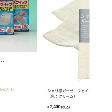
ピートを決めました。
シーツなど、まめに自分で洗いたいので助かります
。
物でのお出かけが多くなりました。
しでも節約できればいいなと期待して思い切って購入
ャル
たばかりで、試していないのですが（効果がわからな
です）。。。ワクワクドキドキです。
株式会社）
シャリ感ガーゼ フェイスタオル1枚
（色：クリーム）
に届きました。
2,400
(税込)
ビューも拝見してシルク専用の洗剤ということで購入