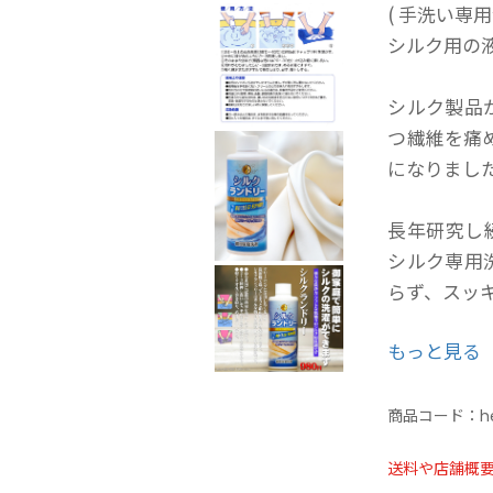
( 手洗い専用
シルク用の
シルク製品
つ繊維を痛
になりまし
長年研究し
シルク専用
らず、スッ
もっと見る
■北近畿の
長年の経験
いたしまし
商品コード：
h
斬新な技術
送料や店舗概
様の大切な