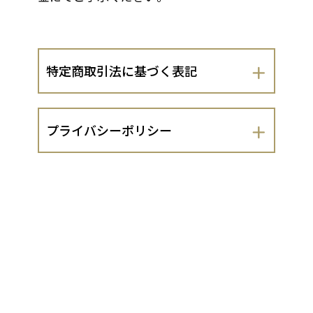
特定商取引法に基づく表記
会社名
プライバシーポリシー
司紙業株式会社
司紙業株式会社（以下、当出店者といい
運営責任者
ます。）は、 お客さまの個人情報の取扱
いについて、以下のとおりプライバシー
司紙業株式会社
ポリシーを定めます。
１．法令遵守
住所
当出店者は、個人情報の保護に関する法
京都市南区久世殿城町316
律（平成15年法律第57号。以下「個人情