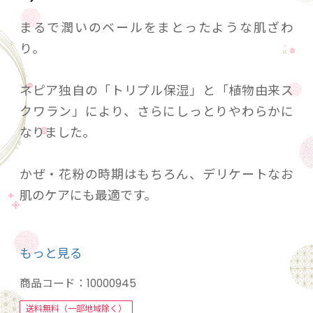
まるで潤いのベールをまとったような肌ざわ
り。
ネピア独自の「トリプル保湿」と「植物由来ス
クワラン」により、さらにしっとりやわらかに
なりました。
かぜ・花粉の時期はもちろん、デリケートなお
肌のケアにも最適です。
いつも、あなたの鼻を美しく。
もっと見る
さあ、あなたも今日から「鼻セレブ」です。
商品コード：
10000945
送料無料（一部地域除く）