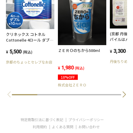
つづきます。
(京都 丹後 
クリネックス コトネル
【ケース入数】20箱
パイルはん
Cottonelle 4ロール ダブル
25cm×25
30m ×10パック 00265
ＺＥＲＯのちから500ml
セット インフルエンザウイ
3,300
5,500
(税
(税込)
ルス 不活性
【単品サイズ(幅×高さ×奥行 mm)/重量】
丹後ちりめん
飛沫感染を
京都のちょっとセレブなお店
1,980
ようなコットンパ
(税込)
influenza vi
248×90×119/350g
10%OFF
inactivatio
株式会社ＺＥＲＯ
【ケースサイズ(幅×高さ×奥行 mm)/重量】
469×271×502/8.0kg
特定商取引法に基づく表記
プライバシーポリシー
利用規約
よくある質問
お問い合わせ
【JANコード】4901121636085