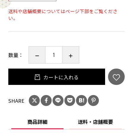
送料や店舗概要についてはページ下部をご覧くださ
い。
●独自の「トリプル保湿」に「植物由来スクワ
ラン」を配合
●デリケートなお肌の方にはもちろん、風邪や
数量：
花粉症、メイクケアにも最適
●アンパンマン 鼻セレブは「トリプル保湿」に
カートに入れる
加え「植物由来スクワラン」と「ベビーオイ
ル」を配合
SHARE
●フレッシュパルプ100%
商品詳細
送料・店舗概要