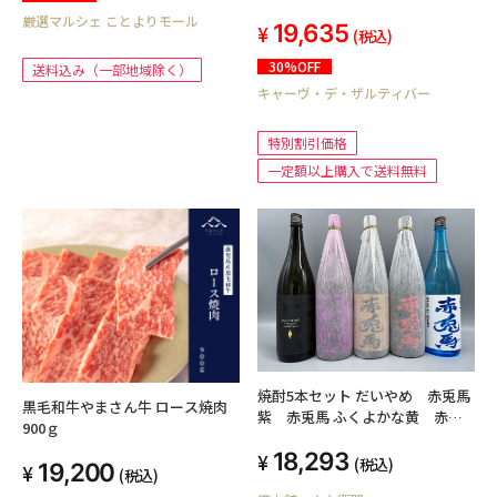
ネ①
厳選マルシェ ことよりモール
19,635
(税込)
30%OFF
送料込み（一部地域除く）
キャーヴ・デ・ザルティバー
特別割引価格
一定額以上購入で送料無料
焼酎5本セット だいやめ 赤兎馬
黒毛和牛やまさん牛 ロース焼肉
紫 赤兎馬 ふくよかな黄 赤兎
900ｇ
馬 赤兎馬 ブルー 各1800ml
18,293
濱田酒造
(税込)
19,200
(税込)