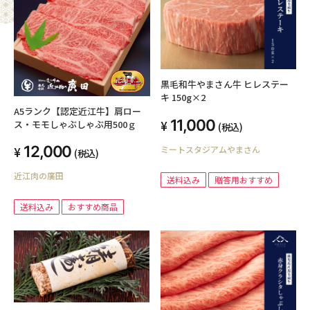
黒毛和牛やまさん牛 ヒレステー
キ 150g×2
A5ランク【認定近江牛】肩ロー
11,000
ス・モモしゃぶしゃぶ用500ｇ
(税込)
12,000
ミートスタジアムやまさん
(税込)
近江肉の廣田
送料込み
贈答用おすすめ
送料込み
おすすめ商品