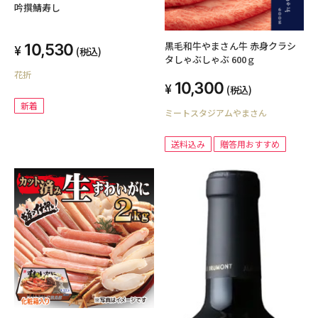
吟撰鯖寿し
黒毛和牛やまさん牛 赤身クラシ
10,530
(税込)
タしゃぶしゃぶ 600ｇ
花折
10,300
(税込)
新着
ミートスタジアムやまさん
送料込み
贈答用おすすめ