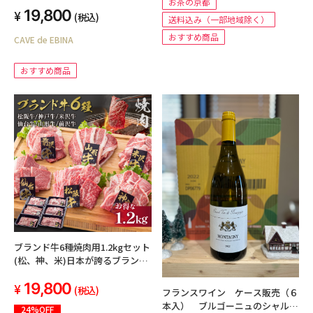
レ・クロ” 、ドメーヌ・ルイ・モ
お茶の京都
19,800
ロー
(税込)
送料込み（一部地域除く）
おすすめ商品
CAVE de EBINA
おすすめ商品
ブランド牛6種焼肉用1.2kgセット
(松、神、米)日本が誇るブランド
牛の食べ比べ
19,800
(税込)
フランスワイン ケース販売（６
本入） ブルゴーニュのシャルド
24%OFF