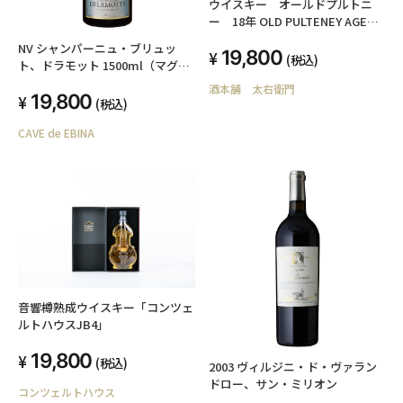
ウイスキー オールドプルトニ
ー 18年 OLD PULTENEY AGED
18 YEARS 700ml
NV シャンパーニュ・ブリュッ
19,800
(税込)
ト、ドラモット 1500ml（マグナ
ムボトル）
酒本舗 太右衛門
19,800
(税込)
CAVE de EBINA
音響樽熟成ウイスキー「コンツェ
ルトハウスJB4」
19,800
(税込)
2003 ヴィルジニ・ド・ヴァラン
ドロー、サン・ミリオン
コンツェルトハウス