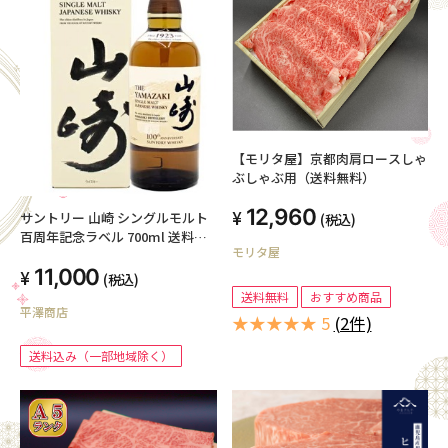
【モリタ屋】京都肉肩ロースしゃ
ぶしゃぶ用（送料無料）
12,960
サントリー 山崎 シングルモルト
(税込)
百周年記念ラベル 700ml 送料込
モリタ屋
み(一部地域有料）
11,000
(税込)
送料無料
おすすめ商品
平澤商店
★★★★★ 5
(2件)
送料込み（一部地域除く）