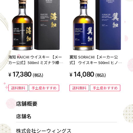
海知 KAICHI ウイスキー 【メー
翼知 SORACHI【メーカー公
カー公式】500ml ミズナラ樽
式】 ウイスキー 500ml ヒノキ
ブレンデッドウイスキー 箱入り
樽 ブレンデッドウイスキー 箱
17,380
14,080
【ギフト プレゼントにも最適】
入り 【ギフト プレゼントにも
(税込)
(税込)
最適】
送料無料
手土産おすすめ
送料無料
手土産おすすめ
店舗概要
店舗名
株式会社シーウィングス