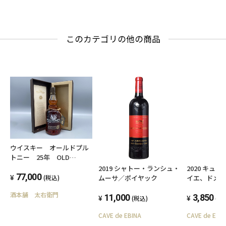
このカテゴリの他の商品
ウイスキー オールドプル
トニー 25年 OLD
PULTNEY AGED 25 YEARS
2019 シャトー・ランシュ・
2020 キュ
700ml 46度 ※箱なし
77,000
ムーサ／ポイヤック
イエ、ドメ
(税込)
マジエール
酒本舗 太右衛門
11,000
3,850
(税込)
(税
CAVE de EBINA
CAVE de EBI