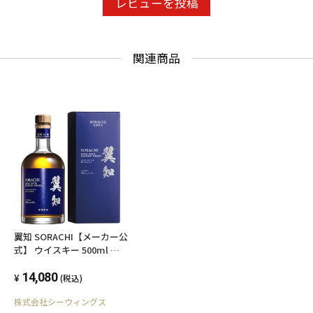
レビューを投稿
関連商品
翼知 SORACHI【メーカー公
式】 ウイスキー 500ml ヒ
ノキ樽 ブレンデッドウイス
キー 箱入り 【ギフト プレ
14,080
(税込)
ゼントにも最適】
株式会社シーウィングス