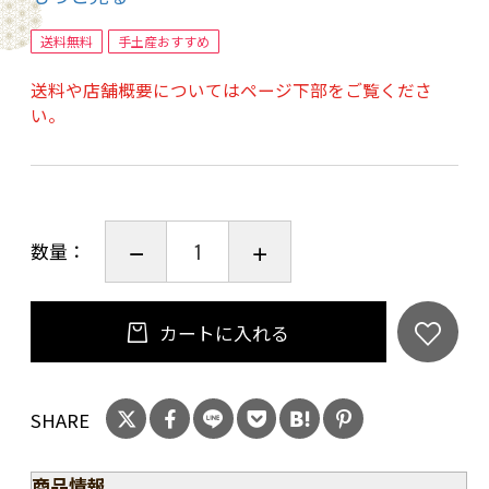
■おすすめの飲み方 奥行きのあるゴールドの液
色が物語るように、華やぎと落ち着き、甘味と
送料無料
手土産おすすめ
苦味のバランスが秀逸のウイスキーなのでスト
送料や店舗概要についてはページ下部をご覧くださ
レートで味わうのがオススメです。 アルコール
い。
度数を落として、オンザロックにすることでミ
ズナラの持つ蜜のニュアンスを愉しめます。
原産国：日本
容量：500ml
数量：
アルコール：43%
タイプ:ブレンデッドウイスキー
20歳未満の飲酒は法律で禁止されています。当
カートに入れる
店は20歳未満の方への酒類の販売はいたしてお
りません。
SHARE
ご購入時、「ご注文手続き」画面の「お問い合
わせ欄」に、生年月日を必ず入力してくださ
商品情報