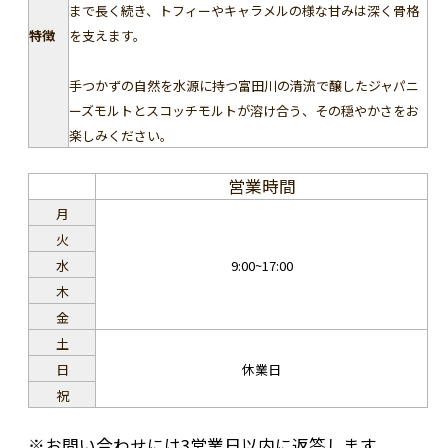
まで長く続き、トフィーやキャラメルの様な甘みは深く骨格
特徴
を支えます。
手つかずの自然を水源に持つ富田川の清流で醸したジャパニ
ーズモルトとスコッチモルトが溶け合う、その穏やかさをお
楽しみください。
営業時間
月
火
水
9:00~17:00
木
金
土
日
休業日
祝
※お問い合わせには3営業日以内に返答します。