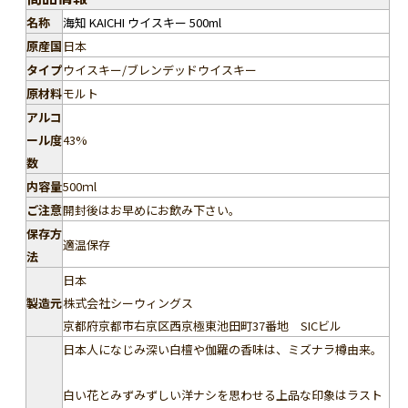
い。
名称
海知 KAICHI ウイスキー 500ml
ことよりモール会員で生年月日登録済みの方
原産国
日本
は、お問い合わせ欄への入力は不要です。
タイプ
ウイスキー/ブレンデッドウイスキー
原材料
モルト
アルコ
ール度
43%
数
内容量
500ｍl
ご注意
開封後はお早めにお飲み下さい。
保存方
適温保存
法
日本
製造元
株式会社シーウィングス
京都府京都市右京区西京極東池田町37番地 SICビル
日本人になじみ深い白檀や伽羅の香味は、ミズナラ樽由来。
白い花とみずみずしい洋ナシを思わせる上品な印象はラスト