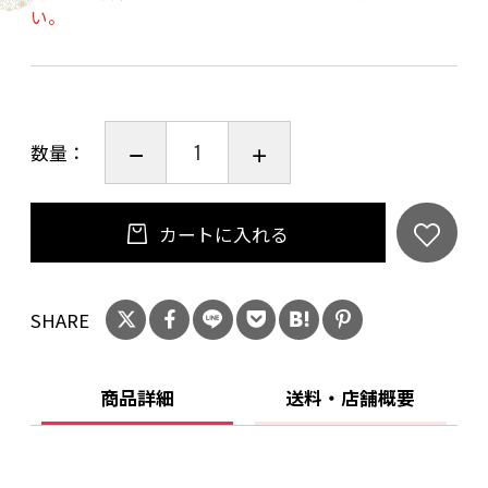
い。
原材料：本格焼酎（国内製造）（麦・米・
芋）・梅実・糖類・蜂蜜
アルコール分：14度
数量：
小正醸造株式会社 鹿児島
カートに入れる
20歳未満の飲酒は法律で禁止されています。当
店は20歳未満の方への酒類の販売はいたしてお
りません。
SHARE
ご購入時、「ご注文手続き」画面の「お問い合
わせ欄」に、生年月日を必ず入力してくださ
商品詳細
送料・店舗概要
い。
ことよりモール会員で生年月日登録済みの方
は、お問い合わせ欄への入力は不要です。