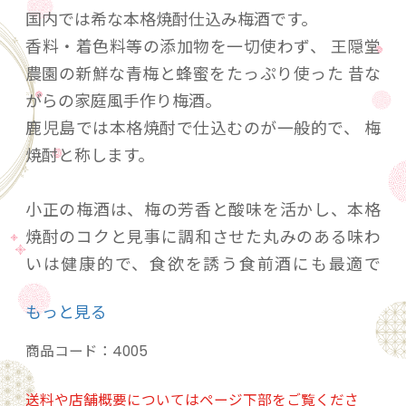
国内では希な本格焼酎仕込み梅酒です。
香料・着色料等の添加物を一切使わず、 王隠堂
農園の新鮮な青梅と蜂蜜をたっぷり使った 昔な
がらの家庭風手作り梅酒。
鹿児島では本格焼酎で仕込むのが一般的で、 梅
焼酎と称します。
小正の梅酒は、梅の芳香と酸味を活かし、本格
焼酎のコクと見事に調和させた丸みのある味わ
いは健康的で、食欲を誘う食前酒にも最適で
す。
もっと見る
おすすめの飲み方は、冷たく冷やしてロックで
飲むか、ソーダ割りがおすすめです。
商品コード：
4005
送料や店舗概要についてはページ下部をご覧くださ