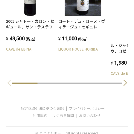
2003 シャトー・カロン・セ
コート・デュ・ローヌ・ヴ
ギュール、サン・テステフ
ィラージュ・セギュレ １
９９５
49,500
11,000
(税込)
(税込)
ル・ジャジ
CAVE de EBINA
LIQUOR HOUSE HORIBA
ウ、ロゼ
1,980
(税
CAVE de EBI
特定商取引法に基づく表記
プライバシーポリシー
利用規約
よくある質問
お問い合わせ
© ことよりモール all rights reserved.