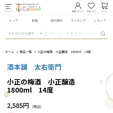
メニュー
登録/ログイン
お気に入り
カート
トップ
新着
送料無料
ランキング
ショップ
カテゴリから探す
ホーム
商品一覧
小正の梅酒 小正醸造 1800ml 14度
酒本舗 太右衛門
1
/
3
小正の梅酒 小正醸造
1800ml 14度
2,585円
（税込）