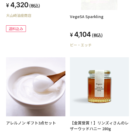
4,320
(税込)
大山崎油座商店
VegeSA Sparkling
送料込み
4,104
(税込)
ビー・エッチ
アレルノン ギフト3点セット
【金賞受賞！】リンズィさんのレ
ザーウッドハニー 280g