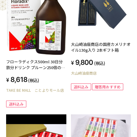
大山崎油座商店の国産カメリナオ
イル130g入り 2本ギフト箱
9,800
フローラディクス500ml 30日分
(税込)
鉄分ドリンク プルーン250倍の鉄
分 Floradix 鉄分補給 ヘム鉄 フル
大山崎油座商店
8,618
ーツ風味 液体鉄分 ビタミン 日本
(税込)
オリジナル配合 国内正規品
送料込み
贈答用おすすめ
TAKE BE MALL ことよりモール店
送料込み