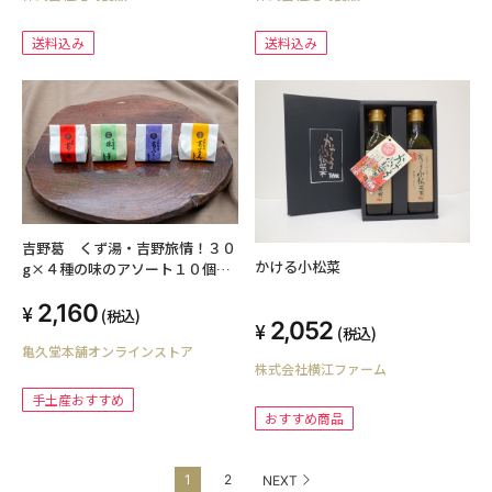
送料込み
送料込み
吉野葛 くず湯・吉野旅情！３０
かける小松菜
g×４種の味のアソート１０個入
りプチギフトに
2,160
(税込)
2,052
(税込)
亀久堂本舗オンラインストア
株式会社横江ファーム
手土産おすすめ
おすすめ商品
1
2
NEXT