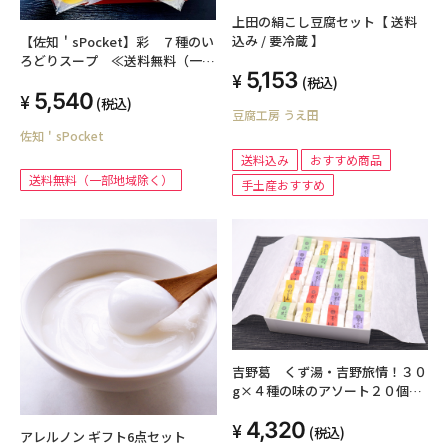
上田の絹こし豆腐セット【 送料
込み / 要冷蔵 】
【佐知＇sPocket】彩 ７種のい
ろどりスープ ≪送料無料（一部
5,153
地域除く）≫
(税込)
5,540
(税込)
豆腐工房 うえ田
佐知＇sPocket
送料込み
おすすめ商品
送料無料（一部地域除く）
手土産おすすめ
吉野葛 くず湯・吉野旅情！３０
g×４種の味のアソート２０個入
り
4,320
(税込)
アレルノン ギフト6点セット