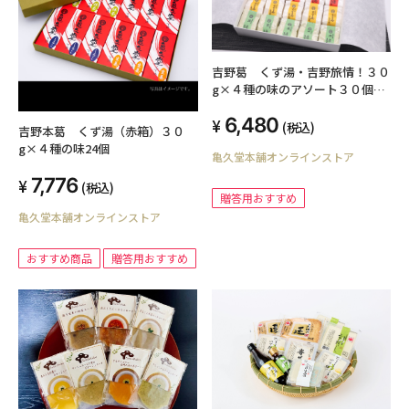
吉野葛 くず湯・吉野旅情！３０
g×４種の味のアソート３０個入
り
6,480
(税込)
吉野本葛 くず湯（赤箱）３０
g×４種の味24個
亀久堂本舗オンラインストア
7,776
(税込)
贈答用おすすめ
亀久堂本舗オンラインストア
おすすめ商品
贈答用おすすめ