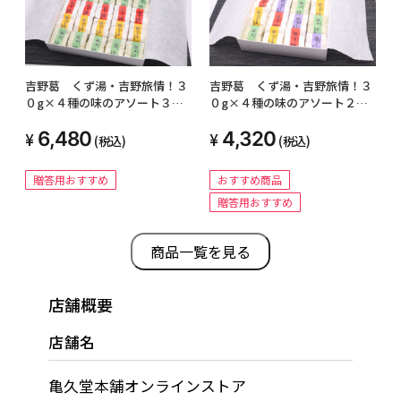
吉野葛 くず湯・吉野旅情！３
吉野葛 くず湯・吉野旅情！３
０g×４種の味のアソート３０
０g×４種の味のアソート２０
個入り
個入り
6,480
4,320
(税込)
(税込)
贈答用おすすめ
おすすめ商品
贈答用おすすめ
商品一覧を見る
店舗概要
店舗名
亀久堂本舗オンラインストア