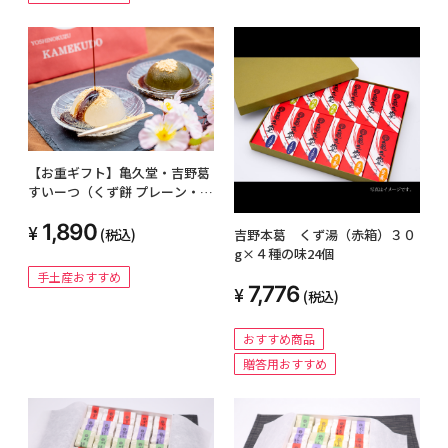
【お重ギフト】亀久堂・吉野葛
すいーつ（くず餅 プレーン・抹
茶）詰め合わせ１段
1,890
(税込)
吉野本葛 くず湯（赤箱）３０
g×４種の味24個
手土産おすすめ
7,776
(税込)
おすすめ商品
贈答用おすすめ