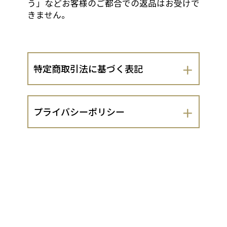
う」などお客様のご都合での返品はお受けで
きません。
特定商取引法に基づく表記
会社名
プライバシーポリシー
灘商事株式会社
灘商事株式会社（以下、当出店者といい
運営責任者
ます。）は、 お客さまの個人情報の取扱
いについて、以下のとおりプライバシー
辰田 誠
ポリシーを定めます。
１．法令遵守
住所
当出店者は、個人情報の保護に関する法